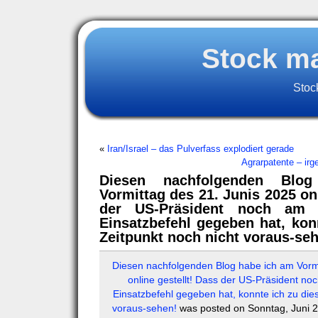
Stock m
Stoc
«
Iran/Israel – das Pulverfass explodiert gerade
Agrarpatente – irg
Diesen nachfolgenden Bl
Vormittag des 21. Junis 2025 onl
der US-Präsident noch am 
Einsatzbefehl gegeben hat, kon
Zeitpunkt noch nicht voraus-se
Diesen nachfolgenden Blog habe ich am Vormi
online gestellt! Dass der US-Präsident n
Einsatzbefehl gegeben hat, konnte ich zu die
voraus-sehen!
was posted on Sonntag, Juni 2