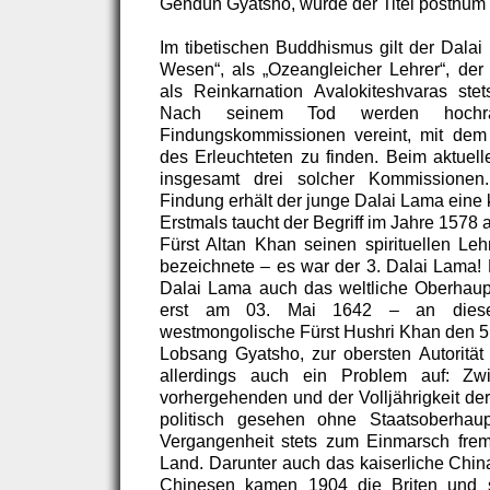
Gendün Gyatsho, wurde der Titel posthum 
Im tibetischen Buddhismus gilt der Dalai
Wesen“, als „Ozeangleicher Lehrer“, der
als Reinkarnation Avalokiteshvaras ste
Nach seinem Tod werden hochr
Findungskommissionen vereint, mit dem 
des Erleuchteten zu finden. Beim aktuel
insgesamt drei solcher Kommissionen.
Findung erhält der junge Dalai Lama eine 
Erstmals taucht der Begriff im Jahre 1578 
Fürst Altan Khan seinen spirituellen L
bezeichnete – es war der 3. Dalai Lama! N
Dalai Lama auch das weltliche Oberhaup
erst am 03. Mai 1642 – an diese
westmongolische Fürst Hushri Khan den 
Lobsang Gyatsho, zur obersten Autorität 
allerdings auch ein Problem auf: Z
vorhergehenden und der Volljährigkeit der
politisch gesehen ohne Staatsoberhaup
Vergangenheit stets zum Einmarsch frem
Land. Darunter auch das kaiserliche Chi
Chinesen kamen 1904 die Briten und sc