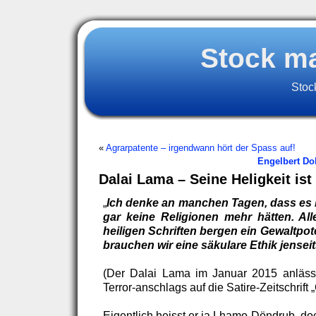
Stock m
Stoc
«
Agrarpatente – irgendwann hört der Spass auf!
Engelbert Dol
Dalai Lama – Seine Heligkeit ist
„
Ich denke an manchen Tagen, dass es 
gar keine Religionen mehr hätten. All
heiligen Schriften bergen ein Gewaltpote
brauchen wir eine säkulare Ethik jenseit
(Der Dalai Lama im Januar 2015 anlässl
Terror-anschlags auf die Satire-Zeitschrift
Eigentlich heisst er ja Lhamo Döndrub, do