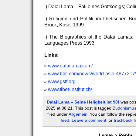
.) Dalai Lama – Fall eines Gottkönigs; Coli
.) Religion und Politik im tibetischen B
Brück; Kösel 1999
.) The Biographies of the Dalai Lamas;
Languages Press 1993
Links:
www.dalailama.com/
www.bbc.com/news/world-asia-4877217
www.gstf.org
www.tibet-institut.ch/
Dalai Lama – Seine Heligkeit ist 90!
was post
2025 at 08:21. This post is tagged
Buddhismu
filed under
Allgemein
. You can follow the repl
feed
.
Leave a comment
, or
trackback
f
Leave a Reply