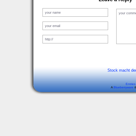
Stock macht de
Entries
A
Blueberryware
t