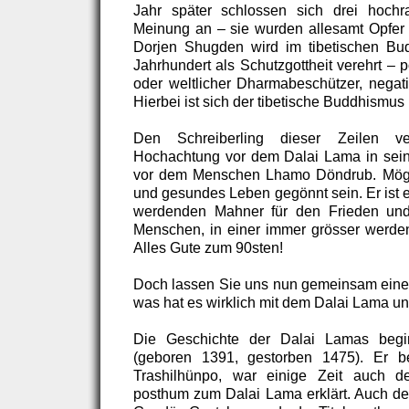
Jahr später schlossen sich drei hoch
Meinung an – sie wurden allesamt Opfer
Dorjen Shugden wird im tibetischen Bu
Jahrhundert als Schutzgottheit verehrt – p
oder weltlicher Dharmabeschützer, negativ
Hierbei ist sich der tibetische Buddhismus 
Den Schreiberling dieser Zeilen ve
Hochachtung vor dem Dalai Lama in sein
vor dem Menschen Lhamo Döndrub. Möge
und gesundes Leben gegönnt sein. Er ist 
werdenden Mahner für den Frieden und
Menschen, in einer immer grösser werde
Alles Gute zum 90sten!
Doch lassen Sie uns nun gemeinsam einen
was hat es wirklich mit dem Dalai Lama un
Die Geschichte der Dalai Lamas beg
(geboren 1391, gestorben 1475). Er b
Trashilhünpo, war einige Zeit auch 
posthum zum Dalai Lama erklärt. Auch d