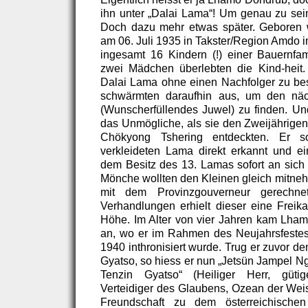
ihn unter „Dalai Lama“! Um genau zu sei
Doch dazu mehr etwas später. Geboren
am 06. Juli 1935 in Takster/Region Amdo in
ingesamt 16 Kindern (!) einer Bauernfa
zwei Mädchen überlebten die Kind-heit.
Dalai Lama ohne einen Nachfolger zu be
schwärmten daraufhin aus, um den näch
(Wunscherfüllendes Juwel) zu finden. U
das Unmögliche, als sie den Zweijährige
Chökyong Tshering entdeckten. Er s
verkleideten Lama direkt erkannt und e
dem Besitz des 13. Lamas sofort an sic
Mönche wollten den Kleinen gleich mitneh
mit dem Provinzgouverneur gerechne
Verhandlungen erhielt dieser eine Freika
Höhe. Im Alter von vier Jahren kam Lhamo
an, wo er im Rahmen des Neujahrsfestes
1940 inthronisiert wurde. Trug er zuvor 
Gyatso, so hiess er nun „Jetsün Jampel
Tenzin Gyatso“ (Heiliger Herr, gütig
Verteidiger des Glaubens, Ozean der Weis
Freundschaft zu dem österreichischen