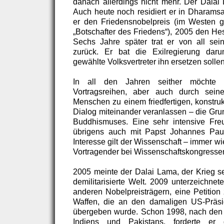
danach allerdings nicht mehr. Der Dalai 
Auch heute noch residiert er in Dharamsal
er den Friedensnobelpreis (im Westen gi
„Botschafter des Friedens“), 2005 den He
Sechs Jahre später trat er von all sei
zurück. Er bat die Exilregierung dar
gewählte Volksvertreter ihn ersetzen sollen
In all den Jahren seither möcht
Vortragsreihen, aber auch durch seine
Menschen zu einem friedfertigen, konstru
Dialog miteinander veranlassen – die Gru
Buddhismuses. Eine sehr intensive Freu
übrigens auch mit Papst Johannes Paul 
Interesse gilt der Wissenschaft – immer wie
Vortragender bei Wissenschaftskongresse
2005 meinte der Dalai Lama, der Krieg sei
demilitarisierte Welt. 2009 unterzeichne
anderen Nobelpreisträgern, eine Petition
Waffen, die an den damaligen US-Präs
übergeben wurde. Schon 1998, nach den 
Indiens und Pakistans, forderte er 