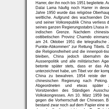
Harrer, der ihn noch bis 1951 begleitete. 
Dalai Lama häufig noch Harrer in dess
Jahre 1950 wurde das religiöse Oberhaup
weltliche. Aufgrund des wachsenden D
und seiner Volksrepublik China verliess 
seines ganzen Regierungsstabrs Lhasa in
indischen Grenze. Nachdem chinesi
osttibetischen Provinz Chamdo einmarsch
am 24. Oktober 1951 die telegrafische
Punkte-Abkommen“ zur Rettung Tibets. D
die Religionsfreiheit und die innenpoli-t
bleiben, China jedoch übernahm de
Aussenpolitik und alle militärischen A
betonte später stets, dass er das 
unterzeichnet habe, um Tibet vor der kom
China zu bewahren. 1954 reiste der 
chinesischen Regierung nach Peking
Abgeordneten und etwas später zu
Vorsitzenden des Ständigen Ausschu
Volkskongresses. Am 10. März 1959 beg
gegen die Vorherrschaft der Chinesen. B
bestand zwar noch auf dem Papier eine we