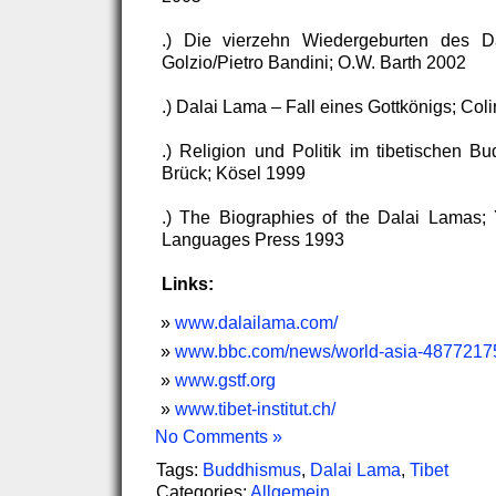
.) Die vierzehn Wiedergeburten des D
Golzio/Pietro Bandini; O.W. Barth 2002
.) Dalai Lama – Fall eines Gottkönigs; Coli
.) Religion und Politik im tibetischen B
Brück; Kösel 1999
.) The Biographies of the Dalai Lamas;
Languages Press 1993
Links:
www.dalailama.com/
www.bbc.com/news/world-asia-4877217
www.gstf.org
www.tibet-institut.ch/
No Comments »
Tags:
Buddhismus
,
Dalai Lama
,
Tibet
Categories:
Allgemein