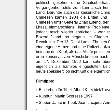
politisch gesehen ohne Staatsoberhaup
Vergangenheit stets zum Einmarsch frem
Land. Darunter auch das kaiserliche Chi
Chinesen kamen 1904 die Briten und sc
Chinesen unter General Zhao Erfeng, der 
Lhasa einmarschierte. Interne Probleme
jedoch rasch wieder abrücken – war e
Boxeraufstand, so begann im Oktober 
Revolution. Der 13. Dalai Lama, Thubten G
eine eigene Armee und eine Polizei aufzu
beinahe den Kopf, als das Militär putsche
er in konservativen Mönchskreisen nach
am 17. Dezember 1933 kam sehr über
eigentlich als harmlos eingestuften Le
heute spekuliert, ob nicht Gift die eigentl
Filmtipps:
Ein Leben für Tibet; Albert Knechtel/Th
Kundun; Martin Scorsese 1997
Sieben Jahre in Tibet; Jean-Jacques An