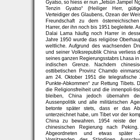
Gyatso, so hiess er nun „Jetsün Jampel
Tenzin Gyatso“ (Heiliger Herr, gütig
Verteidiger des Glaubens, Ozean der Weis
Freundschaft zu dem österreichischen
Harrer, der ihn noch bis 1951 begleitete. 
Dalai Lama häufig noch Harrer in dess
Jahre 1950 wurde das religiöse Oberhaup
weltliche. Aufgrund des wachsenden D
und seiner Volksrepublik China verliess 
seines ganzen Regierungsstabrs Lhasa in
indischen Grenze. Nachdem chinesi
osttibetischen Provinz Chamdo einmarsch
am 24. Oktober 1951 die telegrafische
Punkte-Abkommen“ zur Rettung Tibets. D
die Religionsfreiheit und die innenpoli-t
bleiben, China jedoch übernahm de
Aussenpolitik und alle militärischen A
betonte später stets, dass er das 
unterzeichnet habe, um Tibet vor der kom
China zu bewahren. 1954 reiste der 
chinesischen Regierung nach Peking
Abgeordneten und etwas später zu
Vorsitzenden des Ständigen Ausschu