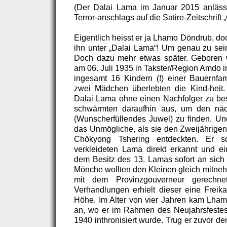
(Der Dalai Lama im Januar 2015 anlässl
Terror-anschlags auf die Satire-Zeitschrift
Eigentlich heisst er ja Lhamo Döndrub, do
ihn unter „Dalai Lama“! Um genau zu sei
Doch dazu mehr etwas später. Geboren
am 06. Juli 1935 in Takster/Region Amdo in
ingesamt 16 Kindern (!) einer Bauernfa
zwei Mädchen überlebten die Kind-heit.
Dalai Lama ohne einen Nachfolger zu be
schwärmten daraufhin aus, um den näch
(Wunscherfüllendes Juwel) zu finden. U
das Unmögliche, als sie den Zweijährige
Chökyong Tshering entdeckten. Er s
verkleideten Lama direkt erkannt und e
dem Besitz des 13. Lamas sofort an sic
Mönche wollten den Kleinen gleich mitneh
mit dem Provinzgouverneur gerechne
Verhandlungen erhielt dieser eine Freika
Höhe. Im Alter von vier Jahren kam Lhamo
an, wo er im Rahmen des Neujahrsfestes
1940 inthronisiert wurde. Trug er zuvor 