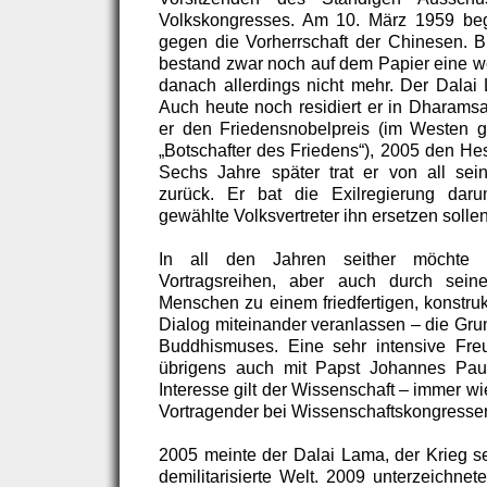
Volkskongresses. Am 10. März 1959 beg
gegen die Vorherrschaft der Chinesen. B
bestand zwar noch auf dem Papier eine we
danach allerdings nicht mehr. Der Dalai 
Auch heute noch residiert er in Dharamsal
er den Friedensnobelpreis (im Westen gi
„Botschafter des Friedens“), 2005 den He
Sechs Jahre später trat er von all sei
zurück. Er bat die Exilregierung dar
gewählte Volksvertreter ihn ersetzen sollen
In all den Jahren seither möcht
Vortragsreihen, aber auch durch seine
Menschen zu einem friedfertigen, konstru
Dialog miteinander veranlassen – die Gru
Buddhismuses. Eine sehr intensive Freu
übrigens auch mit Papst Johannes Paul 
Interesse gilt der Wissenschaft – immer wie
Vortragender bei Wissenschaftskongresse
2005 meinte der Dalai Lama, der Krieg sei
demilitarisierte Welt. 2009 unterzeichne