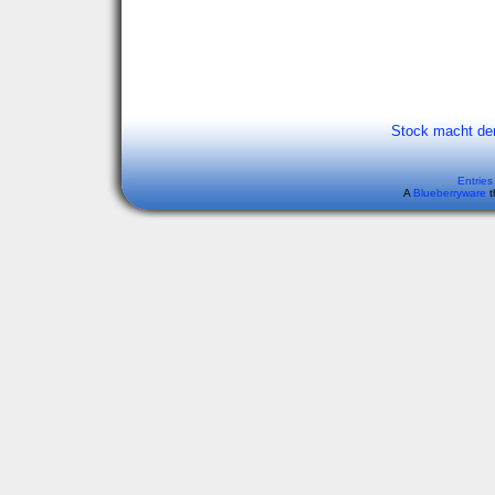
Stock macht de
Entries
A
Blueberryware
t