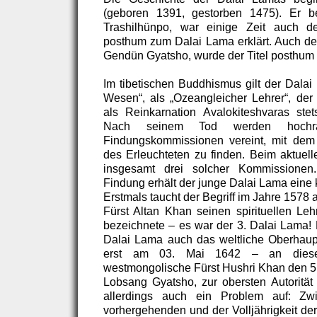
(geboren 1391, gestorben 1475). Er b
Trashilhünpo, war einige Zeit auch 
posthum zum Dalai Lama erklärt. Auch d
Gendün Gyatsho, wurde der Titel posthum 
Im tibetischen Buddhismus gilt der Dalai
Wesen“, als „Ozeangleicher Lehrer“, der
als Reinkarnation Avalokiteshvaras ste
Nach seinem Tod werden hochr
Findungskommissionen vereint, mit dem 
des Erleuchteten zu finden. Beim aktuel
insgesamt drei solcher Kommissionen.
Findung erhält der junge Dalai Lama eine 
Erstmals taucht der Begriff im Jahre 1578 
Fürst Altan Khan seinen spirituellen L
bezeichnete – es war der 3. Dalai Lama! N
Dalai Lama auch das weltliche Oberhaup
erst am 03. Mai 1642 – an diese
westmongolische Fürst Hushri Khan den 
Lobsang Gyatsho, zur obersten Autorität 
allerdings auch ein Problem auf: Z
vorhergehenden und der Volljährigkeit der