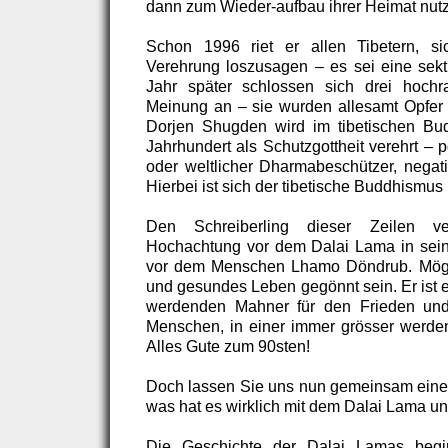
dann zum Wieder-aufbau ihrer Heimat nut
Schon 1996 riet er allen Tibetern, s
Verehrung loszusagen – es sei eine sekti
Jahr später schlossen sich drei hoch
Meinung an – sie wurden allesamt Opfer
Dorjen Shugden wird im tibetischen Bu
Jahrhundert als Schutzgottheit verehrt – p
oder weltlicher Dharmabeschützer, negativ
Hierbei ist sich der tibetische Buddhismus 
Den Schreiberling dieser Zeilen ve
Hochachtung vor dem Dalai Lama in sein
vor dem Menschen Lhamo Döndrub. Möge
und gesundes Leben gegönnt sein. Er ist 
werdenden Mahner für den Frieden und
Menschen, in einer immer grösser werde
Alles Gute zum 90sten!
Doch lassen Sie uns nun gemeinsam einen
was hat es wirklich mit dem Dalai Lama un
Die Geschichte der Dalai Lamas beg