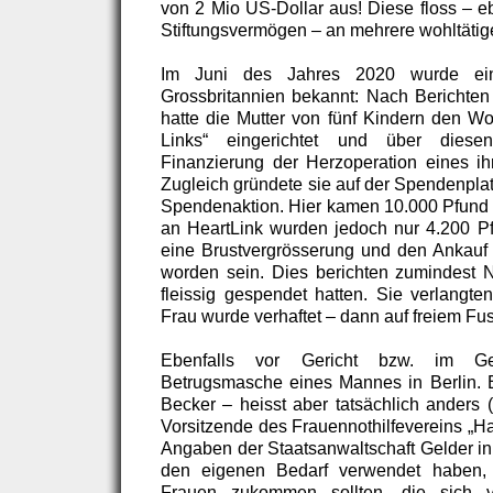
von 2 Mio US-Dollar aus! Diese floss – e
Stiftungsvermögen – an mehrere wohltätig
Im Juni des Jahres 2020 wurde ein
Grossbritannien bekannt: Nach Berichten
hatte die Mutter von fünf Kindern den Woh
Links“ eingerichtet und über dies
Finanzierung der Herzoperation eines ihr
Zugleich gründete sie auf der Spendenpla
Spendenaktion. Hier kamen 10.000 Pfund
an HeartLink wurden jedoch nur 4.200 Pfu
eine Brustvergrösserung und den Ankauf
worden sein. Dies berichten zumindest N
fleissig gespendet hatten. Sie verlangte
Frau wurde verhaftet – dann auf freiem Fu
Ebenfalls vor Gericht bzw. im Ge
Betrugsmasche eines Mannes in Berlin. 
Becker – heisst aber tatsächlich anders 
Vorsitzende des Frauennothilfevereins „H
Angaben der Staatsanwaltschaft Gelder in 
den eigenen Bedarf verwendet haben, 
Frauen zukommen sollten, die sich 