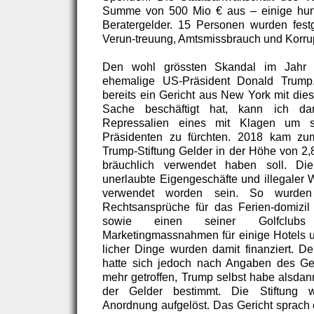
Summe von 500 Mio € aus – einige hun
Beratergelder. 15 Personen wurden fe
Verun-treuung, Amtsmissbrauch und Korru
Den wohl grössten Skandal im Jahr 
ehemalige US-Präsident Donald Trum
bereits ein Gericht aus New York mit die
Sache beschäftigt hat, kann ich da
Repressalien eines mit Klagen um s
Präsidenten zu fürchten. 2018 kam zu
Trump-Stiftung Gelder in der Höhe von 2,8
bräuchlich verwendet haben soll. Di
unerlaubte Eigengeschäfte und illegaler 
verwendet worden sein. So wurden
Rechtsansprüche für das Ferien-domizil
sowie einen seiner Golfclubs
Marketingmassnahmen für einige Hotels 
licher Dinge wurden damit finanziert. De
hatte sich jedoch nach Angaben des Ger
mehr getroffen, Trump selbst habe alsda
der Gelder bestimmt. Die Stiftung wu
Anordnung aufgelöst. Das Gericht sprach 