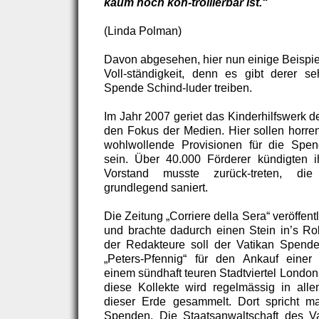
kaum noch kon-trollierbar ist.“
(Linda Polman)
Davon abgesehen, hier nun einige Beispie
Voll-ständigkeit, denn es gibt derer seh
Spende Schind-luder treiben.
Im Jahr 2007 geriet das Kinderhilfswerk 
den Fokus der Medien. Hier sollen horre
wohlwollende Provisionen für die Spe
sein. Über 40.000 Förderer kündigten ih
Vorstand musste zurück-treten, die
grundlegend saniert.
Die Zeitung „Corriere della Sera“ veröffent
und brachte dadurch einen Stein in’s Ro
der Redakteure soll der Vatikan Spend
„Peters-Pfennig“ für den Ankauf einer 
einem sündhaft teuren Stadtviertel Londo
diese Kollekte wird regelmässig in alle
dieser Erde gesammelt. Dort spricht m
Spenden. Die Staatsanwaltschaft des Va