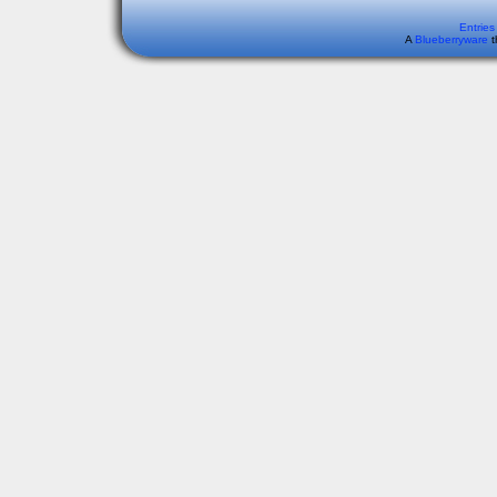
Entries
A
Blueberryware
t