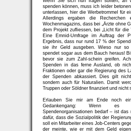
Wenn Sie sich nun fragen sollten, an 
spenden können, muss ich leider betonen:
unterlassen, hier die Werbetrommel für e
Allerdings ergaben die Recherchen ei
Wochenmagazins, dass bei „Ärzte ohne Gr
dem Projekt zufliessen, bei „Licht für di
Eine Emnid-Umfrage im Auftrag der 
Ergebnis, dass nur rund 17 % der Spende
sie ihr Geld ausgeben. Wieso nur so
spendet sogar aus dem Bauch heraus! Bit
bevor sie zum Zahl-schein greifen. Ach
Spenden in das ferne Ausland, ob nicht
Fraktionen oder gar die Regierung des La
der Spenden abkassiert. Dies gilt nich
sondern auch für Naturalien. Damit wer
Truppen oder Söldner finanziert und nicht 
Erlauben Sie mir am Ende noch eine
Gedankengang: Wenn es de
Spendenorganisationen bedarf – ist das 
dafür, dass die Sozialpolitik der Regier
soll ein Mitarbeiter eines Job-Centers ge
der meinte, wie er mit dem Geld eigen