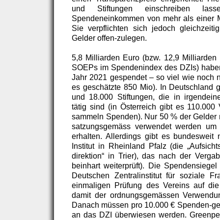
und Stiftungen einschreiben la
Spendeneinkommen von mehr als einer Mi
Sie verpflichten sich jedoch gleichzeit
Gelder offen-zulegen.
5,8 Milliarden Euro (bzw. 12,9 Milliarden
SOEPs im Spendenindex des DZIs) haben
Jahr 2021 gespendet – so viel wie noch n
es geschätzte 850 Mio). In Deutschland g
und 18.000 Stiftungen, die in irgendei
tätig sind (in Österreich gibt es 110.00
sammeln Spenden). Nur 50 % der Gelder 
satzungsgemäss verwendet werden um 
erhalten. Allerdings gibt es bundesweit 
Institut in Rheinland Pfalz (die „Aufsich
direktion“ in Trier), das nach der Verg
beinhart weiterprüft). Die Spendensieg
Deutschen Zentralinstitut für soziale F
einmaligen Prüfung des Vereins auf die
damit der ordnungsgemässen Verwendun
Danach müssen pro 10.000 € Spenden-gel
an das DZI überwiesen werden. Greenpea