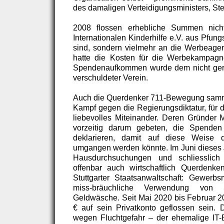
des damaligen Verteidigungsministers, St
2008 flossen erhebliche Summen nic
Internationalen Kinderhilfe e.V. aus Pfung
sind, sondern vielmehr an die Werbeagen
hatte die Kosten für die Werbekampag
Spendenaufkommen wurde dem nicht gerec
verschuldeter Verein.
Auch die Querdenker 711-Bewegung samme
Kampf gegen die Regierungsdiktatur, für 
liebevolles Miteinander. Deren Gründer M
vorzeitig darum gebeten, die Spende
deklarieren, damit auf diese Weise di
umgangen werden könnte. Im Juni dieses J
Hausdurchsuchungen und schliesslic
offenbar auch wirtschaftlich Querdenke
Stuttgarter Staatsanwaltschaft: Gewerb
miss-bräuchliche Verwendung von 
Geldwäsche. Seit Mai 2020 bis Februar 20
€ auf sein Privatkonto geflossen sein. 
wegen Fluchtgefahr – der ehemalige IT-B