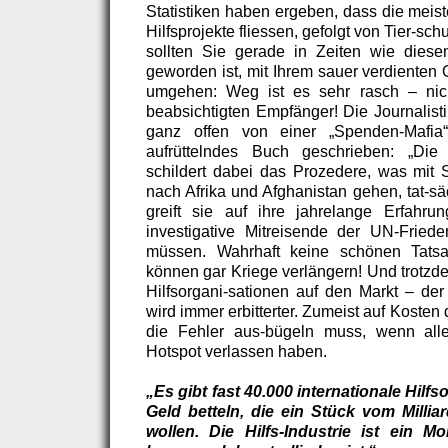
Statistiken haben ergeben, dass die meis
Hilfsprojekte fliessen, gefolgt von Tier-sc
sollten Sie gerade in Zeiten wie diese
geworden ist, mit Ihrem sauer verdienten 
umgehen: Weg ist es sehr rasch – nic
beabsichtigten Empfänger! Die Journalist
ganz offen von einer „Spenden-Mafia
aufrüttelndes Buch geschrieben: „Die M
schildert dabei das Prozedere, was mit 
nach Afrika und Afghanistan gehen, tat-sä
greift sie auf ihre jahrelange Erfahru
investigative Mitreisende der UN-Fried
müssen. Wahrhaft keine schönen Tats
können gar Kriege verlängern! Und trotz
Hilfsorgani-sationen auf den Markt – d
wird immer erbitterter. Zumeist auf Koste
die Fehler aus-bügeln muss, wenn all
Hotspot verlassen haben.
„Es gibt fast 40.000 internationale Hilf
Geld betteln, die ein Stück vom Mill
wollen. Die Hilfs-Industrie ist ein 