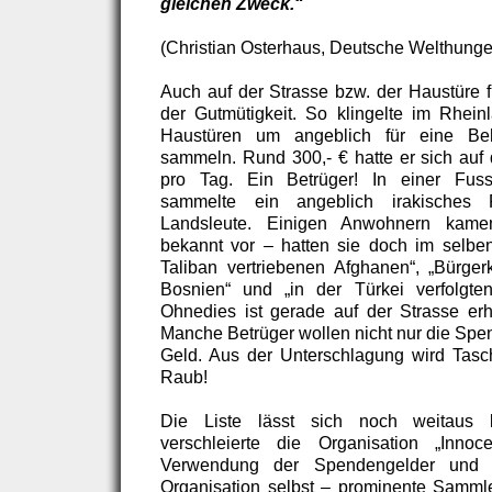
gleichen Zweck.“
(Christian Osterhaus, Deutsche Welthunger
Auch auf der Strasse bzw. der Haustüre fl
der Gutmütigkeit. So klingelte im Rhei
Haustüren um angeblich für eine Behi
sammeln. Rund 300,- € hatte er sich auf 
pro Tag. Ein Betrüger! In einer Fuss
sammelte ein angeblich irakisches 
Landsleute. Einigen Anwohnern kame
bekannt vor – hatten sie doch im selben 
Taliban vertriebenen Afghanen“, „Bürgerk
Bosnien“ und „in der Türkei verfolgte
Ohnedies ist gerade auf der Strasse erh
Manche Betrüger wollen nicht nur die Spe
Geld. Aus der Unterschlagung wird Tasc
Raub!
Die Liste lässt sich noch weitaus l
verschleierte die Organisation „Inno
Verwendung der Spendengelder und d
Organisation selbst – prominente Samml