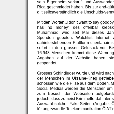
sein Eigenheim verkauft und Auswande
Rica geschmiedet haben. Bis zur end-gült
gilt selbstverständlich die Unschulds-verm
Mit den Worten „I don’t want to say good
has no money“ des offenbar krebskr
Muhammad wird seit Mai dieses Ja
Spenden gebeten. Watchlist Internet 
dahinterstehenden Plattform chenlahaim
sofort in den grossen Geldsack von Bet
16.943 Menschen kommt diese Warnung 
Angaben auf der Website haben sie 
gespendet.
Grosses Schindluder wurde und wird nach 
der Menschen im Ukraine-Krieg getrieb
schossen wie die Pilze aus dem Boden. Mit
Social Medias werden die Menschen um
zum Besuch der Webseiten aufgeforder
jedoch, dass zumeist Kriminelle dahinter-s
Auswahl solcher Fake-Seiten (Angabe: Öst
für angewandte Telekommunikation ÖIAT):