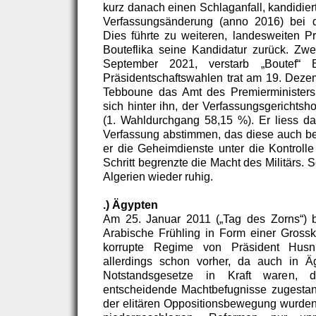
kurz danach einen Schlaganfall, kandidier
Verfassungsänderung (anno 2016) bei 
Dies führte zu weiteren, landesweiten Pr
Bouteflika seine Kandidatur zurück. Zwe
September 2021, verstarb „Boutef“ 
Präsidentschaftswahlen trat am 19. Dez
Tebboune das Amt des Premierministers a
sich hinter ihn, der Verfassungsgerichtsh
(1. Wahldurchgang 58,15 %). Er liess d
Verfassung abstimmen, das diese auch bes
er die Geheimdienste unter die Kontrolle
Schritt begrenzte die Macht des Militärs. 
Algerien wieder ruhig.
.) Ägypten
Am 25. Januar 2011 („Tag des Zorns“) 
Arabische Frühling in Form einer Gros
korrupte Regime von Präsident Husn
allerdings schon vorher, da auch in Ä
Notstandsgesetze in Kraft waren, 
entscheidende Machtbefugnisse zugestan
der elitären Oppositionsbewegung wurden 