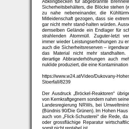
Abklingbecken für abgebrannte Brennel
Sicherheitsbehälters, die Blöcke stehen 
zu nahe nebeneinander, die Kühltür
Mitleidenschaft gezogen, dass sie extrem
gar nicht mehr stand-halten würden. Auss
demselben Gelände ein Endlager für sch
strahlenden Atommüll. Zuguter-letzt ve
immer wieder Leistungserhöhungen zu er
auch die Sicherheitsreserven – irgendw
das Material nicht mehr standhalten.
derartige Abbranderhöhungen auch meh
nuklide produziert, die eine Kontamination 
https://www.w24.at/Video/Dukovany-Hohes
Stoerfall/8239
Der Ausdruck „Bröckel-Reaktoren“ übrig
von Kernkraftgegnern sondern nahm seinen
Landesregierung NRWs, bei Umweltmini
(Bündnis 90/Die Grünen). Im Hohen Haus in
auch von „Flick-Schusterei“ die Rede, da
oder grossflächige Reparatur wirtschaftl
somit nicht rentabel ist.