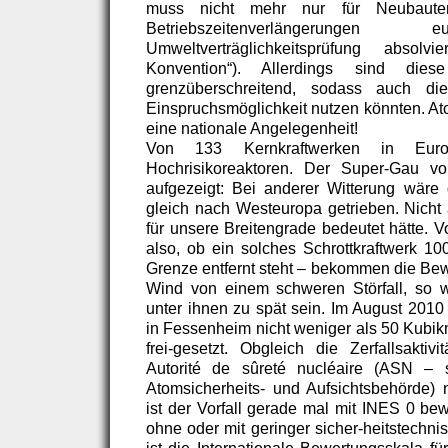
muss nicht mehr nur für Neubaute
Betriebszeitenverlängerungen
Umweltverträglichkeitsprüfung absolv
Konvention“). Allerdings sind d
grenzüberschreitend, sodass auch di
Einspruchsmöglichkeit nutzen könnten. Ato
eine nationale Angelegenheit!
Von 133 Kernkraftwerken in Eur
Hochrisikoreaktoren. Der Super-Gau v
aufgezeigt: Bei anderer Witterung wäre d
gleich nach Westeuropa getrieben. Nich
für unsere Breitengrade bedeutet hätte. V
also, ob ein solches Schrottkraftwerk 1
Grenze entfernt steht – bekommen die Be
Wind von einem schweren Störfall, so w
unter ihnen zu spät sein. Im August 2010
in Fessenheim nicht weniger als 50 Kubik
frei-gesetzt. Obgleich die Zerfallsakti
Autorité de sûreté nucléaire (ASN – st
Atomsicherheits- und Aufsichtsbehörde)
ist der Vorfall gerade mal mit INES 0 bew
ohne oder mit geringer sicher-heitstechn