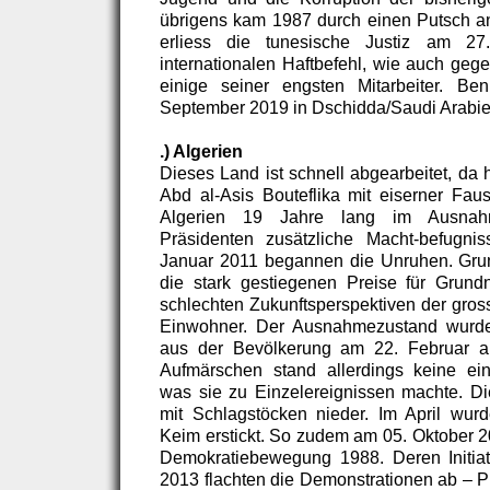
übrigens kam 1987 durch einen Putsch a
erliess die tunesische Justiz am 2
internationalen Haftbefehl, wie auch geg
einige seiner engsten Mitarbeiter. Be
September 2019 in Dschidda/Saudi Arabie
.) Algerien
Dieses Land ist schnell abgearbeitet, da 
Abd al-Asis Bouteflika mit eiserner Faus
Algerien 19 Jahre lang im Ausnah
Präsidenten zusätzliche Macht-befugni
Januar 2011 begannen die Unruhen. Gru
die stark gestiegenen Preise für Grund
schlechten Zukunftsperspektiven der gross
Einwohner. Der Ausnahmezustand wurde
aus der Bevölkerung am 22. Februar a
Aufmärschen stand allerdings keine einh
was sie zu Einzelereignissen machte. Die
mit Schlagstöcken nieder. Im April wur
Keim erstickt. So zudem am 05. Oktober 2
Demokratiebewegung 1988. Deren Initiat
2013 flachten die Demonstrationen ab – Prä