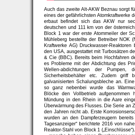
Auch das zweite Alt-AKW Beznau sorgt f
eines der gefährlichsten Atomkraftwerke d
erbaut befindet sich das AKW nur sec
deutschen und 111 km von der österreichi
Block 1 war der erste Atommeiler der Sc
Mühleberg bestellte der Betreiber NOK (
Kraftwerke AG) Druckwasser-Reaktoren 
den USA, ausgestattet mit Turbosätzen de
& Cie (BBC). Bereits beim Hochfahren d
es Probleme mit der Abdichtung des Prim
Wellen-abdichtungen der Pumpen, 
Sicherheitsbehälter etc. Zudem griff b
galvanisierten Schalungsbleche an. Eine
so ganz nebenbei wurde das Warmwa
Blöcke den Vollbetrieb aufgenommen h
Mündung in den Rhein in die Aare eingel
Überwärmung des Flusses. Die Serie an Zwi
den Jahren nicht ab. Erste Korrosionser
wurden an den Dampferzeugern bereits 1
Tagesanzeiger“ berichtete 2016 von nah
Reaktor-Stahl von Block 1 („Einschlüsse“)