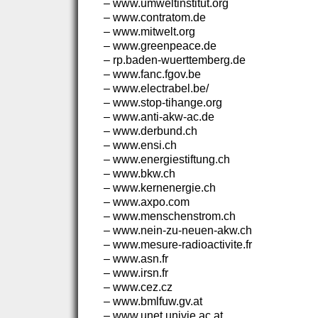
– www.umweltinstitut.org
– www.contratom.de
– www.mitwelt.org
– www.greenpeace.de
– rp.baden-wuerttemberg.de
– www.fanc.fgov.be
– www.electrabel.be/
– www.stop-tihange.org
– www.anti-akw-ac.de
– www.derbund.ch
– www.ensi.ch
– www.energiestiftung.ch
– www.bkw.ch
– www.kernenergie.ch
– www.axpo.com
– www.menschenstrom.ch
– www.nein-zu-neuen-akw.ch
– www.mesure-radioactivite.fr
– www.asn.fr
– www.irsn.fr
– www.cez.cz
– www.bmlfuw.gv.at
– www.unet.univie.ac.at