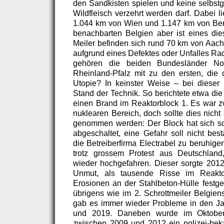
den Sandkisten spielen und keine selbst
Wildfleisch verzehrt werden darf. Dabei l
1.044 km von Wien und 1.147 km von Berli
benachbarten Belgien aber ist eines di
Meiler befinden sich rund 70 km von Aache
aufgrund eines Defektes oder Unfalles Radi
gehören die beiden Bundesländer Nor
Rheinland-Pfalz mit zu den ersten, die 
Utopie? In keinster Weise – bei diese
Stand der Technik. So berichtete etwa di
einen Brand im Reaktorblock 1. Es war zw
nuklearen Bereich, doch sollte dies nicht 
genommen werden: Der Block hat sich sof
abgeschaltet, eine Gefahr soll nicht bes
die Betreiberfirma Electrabel zu beruhige
trotz grossem Protest aus Deutschland
wieder hochgefahren. Dieser sorgte 2012
Unmut, als tausende Risse im Reaktor
Erosionen an der Stahlbeton-Hülle festge
übrigens wie im 2. Schrottmeiler Belgien
gab es immer wieder Probleme in den Ja
und 2019. Daneben wurde im Oktober
zwischen 2009 und 2012 ein polizei-beka