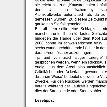
ist die Internationale Bewertungsskala fü
sie reicht bis zum „Katastrophalen Unfal
dem Unfall in Tschernobyl scha
Atomkraftwerke automatisch ab, da zu
gemessen wurden. Zu diesem Zeitpunkt h
gar keinen Störfall gemeldet!!!
Bei all dem sollte eine Schlagzeile ni
manchem unter Ihnen für lautes Gelächte
hingegen die Hände über dem Kopf zus
2008 bohrte im schweizerischen AKW Lei
sechs wanddurchdringende Löcher in das
daran Feuerlöscher aufzuhängen.
Tja und von „nachhaltiger Energie“
gesprochen werden, wenn ein Rückbau zu
erfolgt, aus dem Areal also tatsächlich 
Grünfläche oder Ackerland gewonnen w
„braunen Wiese“ bedeutet die weitere Verw
Zwecke. Für den Rückbau werden manche
bereits während der Laufzeit eingerichte
dies der Stromkunde oder Steuerzahler.
Lesetipps: