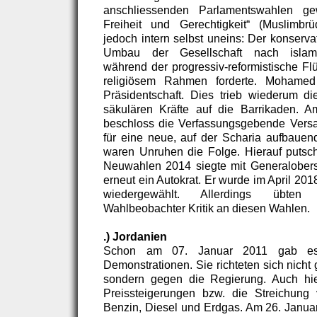
anschliessenden Parlamentswahlen ge
Freiheit und Gerechtigkeit“ (Muslimbrü
jedoch intern selbst uneins: Der konserva
Umbau der Gesellschaft nach islami
während der progressiv-reformistische Flü
religiösem Rahmen forderte. Mohame
Präsidentschaft. Dies trieb wiederum die
säkulären Kräfte auf die Barrikaden.
beschloss die Verfassungsgebende Vers
für eine neue, auf der Scharia aufbauen
waren Unruhen die Folge. Hierauf putscht
Neuwahlen 2014 siegte mit Generaloberst
erneut ein Autokrat. Er wurde im April 20
wiedergewählt. Allerdings übten
Wahlbeobachter Kritik an diesen Wahlen.
.) Jordanien
Schon am 07. Januar 2011 gab es 
Demonstrationen. Sie richteten sich nich
sondern gegen die Regierung. Auch hi
Preissteigerungen bzw. die Streichung
Benzin, Diesel und Erdgas. Am 26. Januar