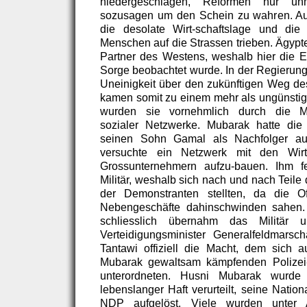
niedergeschlagen, Reformen nur unme
sozusagen um den Schein zu wahren. Au
die desolate Wirt-schaftslage und die 
Menschen auf die Strassen trieben. Ägypte
Partner des Westens, weshalb hier die En
Sorge beobachtet wurde. In der Regierungs
Uneinigkeit über den zukünftigen Weg d
kamen somit zu einem mehr als ungünstig
wurden sie vornehmlich durch die Mit
sozialer Netzwerke. Mubarak hatte die 
seinen Sohn Gamal als Nachfolger au
versuchte ein Netzwerk mit den Wirts
Grossunternehmern aufzu-bauen. Ihm f
Militär, weshalb sich nach und nach Teile
der Demonstranten stellten, da die Off
Nebengeschäfte dahinschwinden sahen.
schliesslich übernahm das Militär 
Verteidigungsminister Generalfeldmars
Tantawi offiziell die Macht, dem sich au
Mubarak gewaltsam kämpfenden Polizei- 
unterordneten. Husni Mubarak wurde 
lebenslanger Haft verurteilt, seine Natio
NDP aufgelöst. Viele wurden unter A