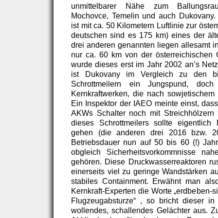
unmittelbarer Nähe zum Ballungsr
Mochovce, Temelin und auch Dukovany. A
ist mit ca. 50 Kilometern Luftlinie zur öst
deutschen sind es 175 km) eines der ält
drei anderen genannten liegen allesamt i
nur ca. 60 km von der österreichischen 
wurde dieses erst im Jahr 2002 an’s Net
ist Dukovany im Vergleich zu den b
Schrottmeilern ein Jungspund, doc
Kernkraftwerken, die nach sowjetischem 
Ein Inspektor der IAEO meinte einst, das
AKWs Schalter noch mit Streichhölzern f
dieses Schrottmeilers sollte eigentli
gehen (die anderen drei 2016 bzw. 2
Betriebsdauer nun auf 50 bis 60 (!) Jahr
obgleich Sicherheitsvorkommnisse nah
gehören. Diese Druckwasserreaktoren ru
einerseits viel zu geringe Wandstärken auf
stabiles Containment. Erwähnt man als
Kernkraft-Experten die Worte „erdbeben-si
Flugzeugabsturze“ , so bricht dieser i
wollendes, schallendes Gelächter aus. Z