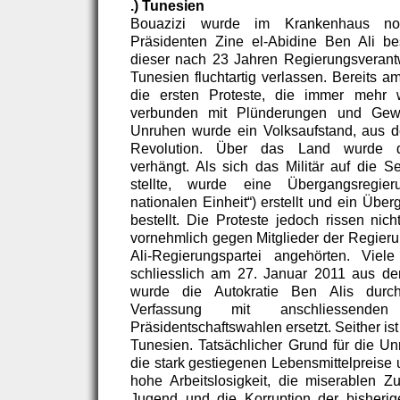
.) Tunesien
Bouazizi wurde im Krankenhaus no
Präsidenten Zine el-Abidine Ben Ali b
dieser nach 23 Jahren Regierungsverant
Tunesien fluchtartig verlassen. Bereits 
die ersten Proteste, die immer mehr 
verbunden mit Plünderungen und Gew
Unruhen wurde ein Volksaufstand, aus d
Revolution. Über das Land wurde 
verhängt. Als sich das Militär auf die S
stellte, wurde eine Übergangsregie
nationalen Einheit“) erstellt und ein Übe
bestellt. Die Proteste jedoch rissen nich
vornehmlich gegen Mitglieder der Regierun
Ali-Regierungspartei angehörten. Vie
schliesslich am 27. Januar 2011 aus de
wurde die Autokratie Ben Alis durc
Verfassung mit anschliessende
Präsidentschaftswahlen ersetzt. Seither is
Tunesien. Tatsächlicher Grund für die Un
die stark gestiegenen Lebensmittelpreise 
hohe Arbeitslosigkeit, die miserablen Zu
Jugend und die Korruption der bisherig