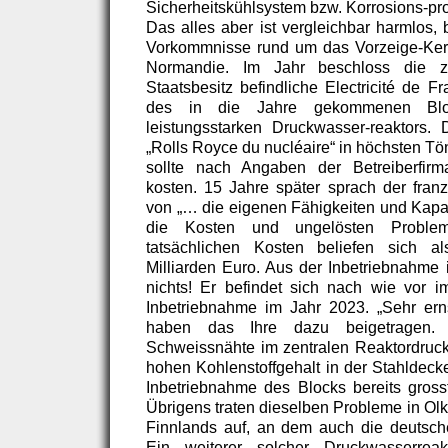
Sicherheitskühlsystem bzw. Korrosions-p
Das alles aber ist vergleichbar harmlos, 
Vorkommnisse rund um das Vorzeige-Kern
Normandie. Im Jahr beschloss die z
Staatsbesitz befindliche Electricité de 
des in die Jahre gekommenen Bl
leistungsstarken Druckwasser-reaktors.
„Rolls Royce du nucléaire“ in höchsten T
sollte nach Angaben der Betreiberfirm
kosten. 15 Jahre später sprach der fra
von „… die eigenen Fähigkeiten und Kapaz
die Kosten und ungelösten Probleme
tatsächlichen Kosten beliefen sich a
Milliarden Euro. Aus der Inbetriebnahm
nichts! Er befindet sich nach wie vor i
Inbetriebnahme im Jahr 2023. „Sehr ern
haben das Ihre dazu beigetragen. 
Schweissnähte im zentralen Reaktordruck
hohen Kohlenstoffgehalt in der Stahldeck
Inbetriebnahme des Blocks bereits grossf
Übrigens traten dieselben Probleme in Olk
Finnlands auf, an dem auch die deutsche 
Ein weiterer solcher Druckwasserreak