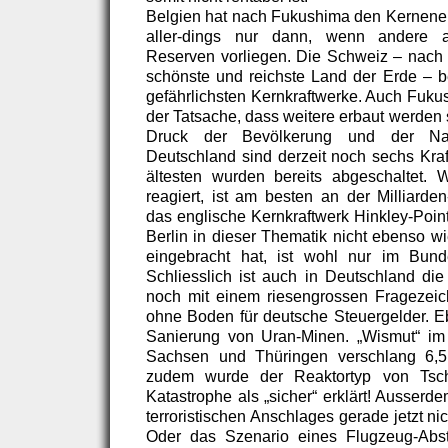
Belgien hat nach Fukushima den Kernener
aller-dings nur dann, wenn andere a
Reserven vorliegen. Die Schweiz – nach
schönste und reichste Land der Erde – be
gefährlichsten Kernkraftwerke. Auch Fuku
der Tatsache, dass weitere erbaut werden 
Druck der Bevölkerung und der Na
Deutschland sind derzeit noch sechs Kraf
ältesten wurden bereits abgeschaltet. W
reagiert, ist am besten an der Milliarden
das englische Kernkraftwerk Hinkley-Poin
Berlin in dieser Thematik nicht ebenso 
eingebracht hat, ist wohl nur im Bund
Schliesslich ist auch in Deutschland di
noch mit einem riesengrossen Fragezeic
ohne Boden für deutsche Steuergelder. E
Sanierung von Uran-Minen. „Wismut“ im
Sachsen und Thüringen verschlang 6,5
zudem wurde der Reaktortyp von Tsch
Katastrophe als „sicher“ erklärt! Ausserd
terroristischen Anschlages gerade jetzt ni
Oder das Szenario eines Flugzeug-Abst