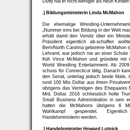
Duffy hat er nicht weniger als neun Kinder!
.) Bildungsministerin Linda McMahon
Die ehemalige Wrestling-Unternehme
„Nummer eins bei Bildung in der Welt mac
erhält damit den Vorsitz über ein Minist
Präsident eigentlich ab-schaffen wol
Bern/North Carolina geborene McMahon st
Lehramt, war jedoch nie an einer Schule t
früh Vince McMahon und gründete mit 
World Wrestling Entertainment. Ab 2009
schuss für Connecticut tätig. Danach kand
den Senat, unterlag jedoch beide Male, t
rund 100 Mio Dollar aus ihrem Privatver
übrigens das Vermögen des Ehepaares 
Mrd. Dollar. 2016 schliesslich holte Tru
Small Business Administration in sein e
hatten die McMahons übrigens 6 Mi
Wahlkampf gespendet. Eigentli
Handelsministerin werden.
.) Handelsminister Howard Lutnick