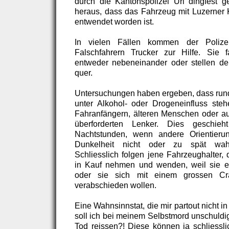
durch die Kantonspolizei Uri dingfest ge
heraus, dass das Fahrzeug mit Luzerner K
entwendet worden ist.
In vielen Fällen kommen der Poliz
Falschfahrern Trucker zur Hilfe. Sie
entweder nebeneinander oder stellen de
quer.
Untersuchungen haben ergeben, dass rund
unter Alkohol- oder Drogeneinfluss ste
Fahranfängern, älteren Menschen oder a
überforderten Lenker. Dies geschie
Nachtstunden, wenn andere Orientierun
Dunkelheit nicht oder zu spät wa
Schliesslich folgen jene Fahrzeughalter,
in Kauf nehmen und wenden, weil sie 
oder sie sich mit einem grossen 
verabschieden wollen.
Eine Wahnsinnstat, die mir partout nicht i
soll ich bei meinem Selbstmord unschuldi
Tod reissen?! Diese können ja schliessli