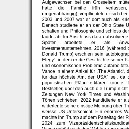
Aufgewachsen bei den Grosseltern mütterl
hatte die Familie früh verlassen
drogenabhängig), verpflichtete er sich be
2003 und 2007 war er dort auch als Kriegs
Danach studierte er an der Ohio State Un
schaften und Philosophie und schloss d
laude ab. Im Anschluss daran absolvierte
Später arbeitete er als Anw
Investmentunternehmen. 2016 (während 
Donald Trump) erschien sein autobiograph
Elegy“, in dem er die Geschichte seiner F
und ökonomischen Probleme aufarbeitete.
Vance in einem Artikel für „The Atlantic“
für das höchste Amt der USA“ sei, da d
populistischen Pläne erklären konnte
Bestseller, über den auch die Trump nicht
Zeitungen New York Times und Washing
Tönen schrieben. 2022 kandidierte er al
widerlegte seine einstige Meinung über Tr
weisse US-Unterschicht. Ein enormes Wä
machte ihn Trump auf dem Parteitag der R
2024 zum Vizepräsidentschaftskandida
Vance gehört nach den Wahlen zum engste