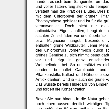
handelt es sich beim Sanguiniker um das 
und voller Taten-drang steckende Temper
versteht man die Kraft des Blutes. Dies 
mit dem Chlorophyll der grünen Pfla
Photosynthese gebildet und ist für die g
verantwortlich. Doch nicht nur dies:
antioxidative Eigenschaften, beugt durch
sachten Zellschäden vor und überbrückt
bzw. Magnesiummangel. Besonders vi
enthalten grüne Wildkräuter. Jener Mens
des Chlorophylls vornehm-lich durch so
grünes Gemüse zu sich nimmt, beugt dadu
vor und trägt in ganz entschei
Wohlbefinden bei. So unterstützt es nic
sondern beinhaltet Carotinoide und
Pflanzenstoffe, Ballast- und Nährstoffe s
Antioxidantien. Und ja – auch die grüne F
Das wusste bereits Hildegard von Bingen:
und fördert die Konzentration.
Bevor Sie nun hinaus in die Natur gehen
noch einen ausserordentlich wichtigen Ti
von gedüngten Wiesen, entlang von Str