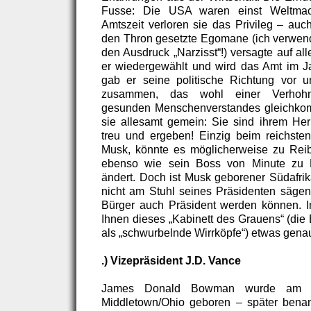
Fusse: Die USA waren einst Weltmac
Amtszeit verloren sie das Privileg – auch
den Thron gesetzte Egomane (ich verwende
den Ausdruck „Narzisst“!) versagte auf al
er wiedergewählt und wird das Amt im J
gab er seine politische Richtung vor un
zusammen, das wohl einer Verhohne
gesunden Menschenverstandes gleichko
sie allesamt gemein: Sie sind ihrem Herr
treu und ergeben! Einzig beim reichste
Musk, könnte es möglicherweise zu Rei
ebenso wie sein Boss von Minute zu 
ändert. Doch ist Musk geborener Südafri
nicht am Stuhl seines Präsidenten säge
Bürger auch Präsident werden können. I
Ihnen dieses „Kabinett des Grauens“ (die 
als „schwurbelnde Wirrköpfe“) etwas genau
.) Vizepräsident J.D. Vance
James Donald Bowman wurde am 0
Middletown/Ohio geboren – später benan