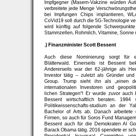
Impfgegner (Masern-Vakzine würden Auti
verbreitete jede Menge Verschwörungstheo
bei Impfungen Chips implantieren, WL
CoVid19 soll durch die 5G-Technologie ve
wird künftig auf folgende Schwerpunkte
Stammzellen, Rohmilch, Vitamine, Sonne
.) Finanzminister Scott Bessent
Auch diese Nominierung sorgt für 
Blätterwald. Einerseits ist Bessent b
Andererseits war der 62-jährige als H
Investor tätig – zuletzt als Gründer u
Group. Trump sieht ihn als „einen de
internationalen Investoren und geopolit
lichen Strategen“! Er wurde zuvor auch 
Bessent wirtschaftlich beraten. 1984
Politikwissenschafts-studium an der Ya
Bachelor of Arts ab. Danach arbeitete e
Firmen, so auch für Soros Fund Manageme
Bessent auch für die Demokraten Al Gor
Barack Obama tätig. 2016 spendete er schl
Presidential Inaugural Committee v