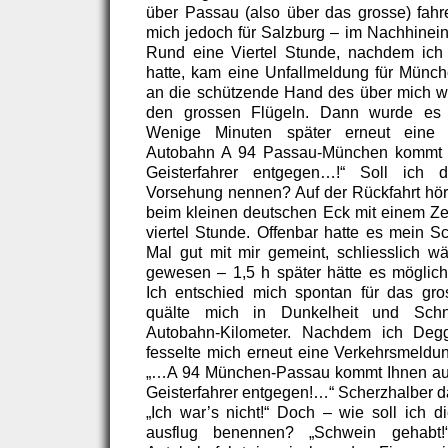
über Passau (also über das grosse) fahre
mich jedoch für Salzburg – im Nachhinein
Rund eine Viertel Stunde, nachdem ich
hatte, kam eine Unfallmeldung für Münc
an die schützende Hand des über mich 
den grossen Flügeln. Dann wurde es so
Wenige Minuten später erneut eine 
Autobahn A 94 Passau-München kommt 
Geisterfahrer entgegen…!“ Soll ich
Vorsehung nennen? Auf der Rückfahrt hört
beim kleinen deutschen Eck mit einem Zeit
viertel Stunde. Offenbar hatte es mein S
Mal gut mit mir gemeint, schliesslich w
gewesen – 1,5 h später hätte es möglich
Ich entschied mich spontan für das gr
quälte mich in Dunkelheit und Schn
Autobahn-Kilometer. Nachdem ich Degge
fesselte mich erneut eine Verkehrsmeldun
„…A 94 München-Passau kommt Ihnen au
Geisterfahrer entgegen!…“ Scherzhalber da
„Ich war’s nicht!“ Doch – wie soll ich d
ausflug benennen? „Schwein gehabt!“ 