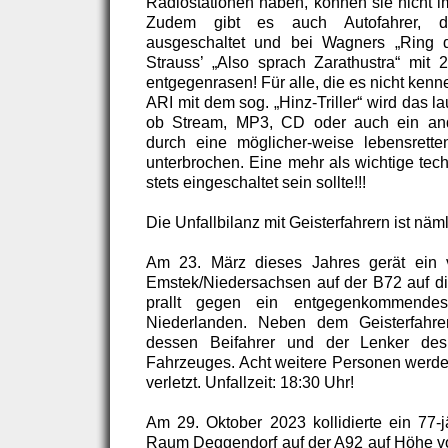
Radiostationen haben, können sie nicht i
Zudem gibt es auch Autofahrer, d
ausgeschaltet und bei Wagners „Ring 
Strauss’ „Also sprach Zarathustra“ mit
entgegenrasen! Für alle, die es nicht kenn
ARI mit dem sog. „Hinz-Triller“ wird das 
ob Stream, MP3, CD oder auch ein an
durch eine möglicher-weise lebensrett
unterbrochen. Eine mehr als wichtige tech
stets eingeschaltet sein sollte!!!
Die Unfallbilanz mit Geisterfahrern ist nämli
Am 23. März dieses Jahres gerät ein 
Emstek/Niedersachsen auf der B72 auf d
prallt gegen ein entgegenkommend
Niederlanden. Neben dem Geisterfahre
dessen Beifahrer und der Lenker de
Fahrzeuges. Acht weitere Personen werden
verletzt. Unfallzeit: 18:30 Uhr!
Am 29. Oktober 2023 kollidierte ein 77
Raum Deggendorf auf der A92 auf Höhe vo