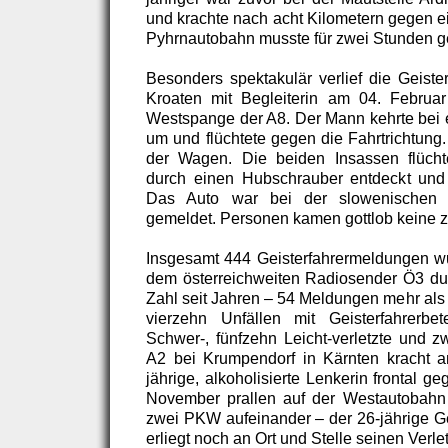
und krachte nach acht Kilometern gegen 
Pyhrnautobahn musste für zwei Stunden g
Besonders spektakulär verlief die Geister
Kroaten mit Begleiterin am 04. Februa
Westspange der A8. Der Mann kehrte bei e
um und flüchtete gegen die Fahrtrichtung. 
der Wagen. Die beiden Insassen flüch
durch einen Hubschrauber entdeckt und
Das Auto war bei der slowenischen P
gemeldet. Personen kamen gottlob keine 
Insgesamt 444 Geisterfahrermeldungen w
dem österreichweiten Radiosender Ö3 du
Zahl seit Jahren – 54 Meldungen mehr als 
vierzehn Unfällen mit Geisterfahrerbe
Schwer-, fünfzehn Leicht-verletzte und z
A2 bei Krumpendorf in Kärnten kracht a
jährige, alkoholisierte Lenkerin frontal 
November prallen auf der Westautobah
zwei PKW aufeinander – der 26-jährige Ge
erliegt noch an Ort und Stelle seinen Verl