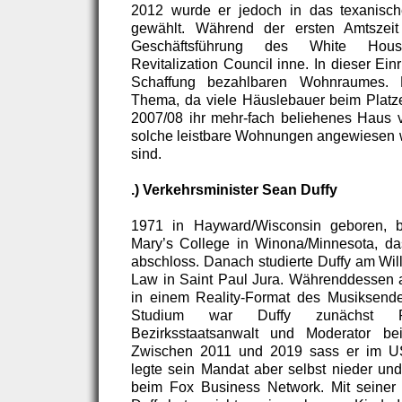
2012 wurde er jedoch in das texanisc
gewählt. Während der ersten Amtszeit
Geschäftsführung des White Hou
Revitalization Council inne. In dieser Ei
Schaffung bezahlbaren Wohnraumes. 
Thema, da viele Häuslebauer beim Platz
2007/08 ihr mehr-fach beliehenes Haus 
solche leistbare Wohnungen angewiesen 
sind.
.) Verkehrsminister Sean Duffy
1971 in Hayward/Wisconsin geboren, b
Mary’s College in Winona/Minnesota, da
abschloss. Danach studierte Duffy am Will
Law in Saint Paul Jura. Währenddessen ag
in einem Reality-Format des Musiksen
Studium war Duffy zunächst Re
Bezirksstaatsanwalt und Moderator b
Zwischen 2011 und 2019 sass er im US
legte sein Mandat aber selbst nieder un
beim Fox Business Network. Mit seine