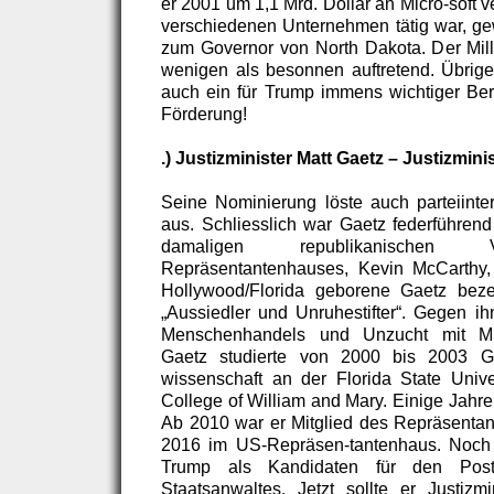
er 2001 um 1,1 Mrd. Dollar an Micro-soft 
verschiedenen Unternehmen tätig war, g
zum Governor von North Dakota. Der Millia
wenigen als besonnen auftretend. Übrigen
auch ein für Trump immens wichtiger Ber
Förderung!
.) Justizminister Matt Gaetz – Justizmin
Seine Nominierung löste auch parteiinte
aus. Schliesslich war Gaetz federführen
damaligen republikanischen 
Repräsentantenhauses, Kevin McCarthy, 
Hollywood/Florida geborene Gaetz bezei
„Aussiedler und Unruhestifter“. Gegen i
Menschenhandels und Unzucht mit Mind
Gaetz studierte von 2000 bis 2003 Ge
wissenschaft an der Florida State Univ
College of William and Mary. Einige Jahre 
Ab 2010 war er Mitglied des Repräsentan
2016 im US-Repräsen-tantenhaus. Noch
Trump als Kandidaten für den Pos
Staatsanwaltes. Jetzt sollte er Justizmi