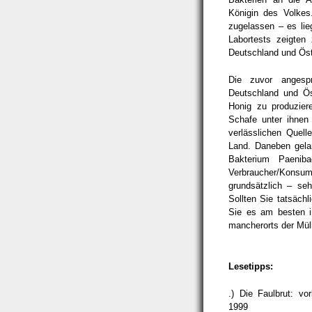
Königin des Volke
zugelassen – es lie
Labortests zeigten
Deutschland und Öster
Die zuvor angesp
Deutschland und Öst
Honig zu produzie
Schafe unter ihnen
verlässlichen Quel
Land. Daneben gela
Bakterium Paeniba
Verbraucher/Konsu
grundsätzlich – se
Sollten Sie tatsäch
Sie es am besten i
mancherorts der Müll
Lesetipps:
.) Die Faulbrut: vo
1999