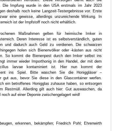
s. Die Impfung wurde in den USA erstmals im Jahr 2023
gen deshalb noch keine Langzeit-Testergebnisse vor. Erste
 zwar eine gewisse, allerdings unzureichende Wirkung. In
reich ist der Impfstoff noch nicht erhältlich.
rochenen Maßnahmen gelten für heimische Imker in
erreich. Deren Interesse ist es selbstverständlich, guten
ren und dadurch auch Geld zu verdienen. Die schwarzen
 hingegen holen sich Bienenvölker oder -kästen aus nicht
len. So kommt die Bienenpest durch den Imker selbst ins
ngt immer wieder Importhonig in den Handel, der mit dem
cillus larvae kontaminiert ist. Hier nun kommt der
ment ins Spiel. Bitte waschen Sie die Honiggläser –
hr gut aus, bevor Sie diese in den Glascontainer werfen.
lich ein betroffenes Honigglas zuhause haben, so entsorgen
m Restmüll. Allerding gilt auch hier: Gut auswaschen, da
 noch auf einer Deponie zwischengelagert wird!
rbeugen, erkennen, bekämpfen; Friedrich Pohl; Ehrenwirth