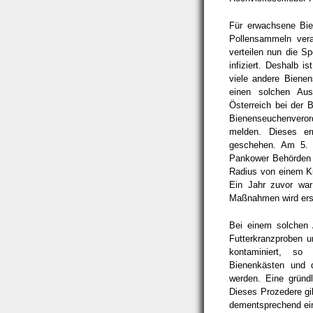
Für erwachsene Bien
Pollensammeln vera
verteilen nun die S
infiziert. Deshalb i
viele andere Bienen
einen solchen Aus
Österreich bei der 
Bienenseuchenveror
melden. Dieses er
geschehen. Am 5. 
Pankower Behörden f
Radius von einem Kil
Ein Jahr zuvor war
Maßnahmen wird ersic
Bei einem solchen 
Futterkranzproben u
kontaminiert, s
Bienenkästen und 
werden. Eine gründl
Dieses Prozedere gil
dementsprechend ei