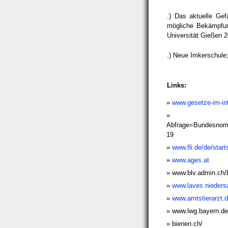
.) Das aktuelle Gef
mögliche Bekämpfungs
Universität Gießen 
.) Neue Imkerschule
Links:
www.gesetze-im-int
Abfrage=Bundesno
19
www.fli.de/de/start
www.ages.at
www.blv.admin.ch/
www.laves.nieders
www.amtstierarzt.
www.lwg.bayern.de
bienen.ch/