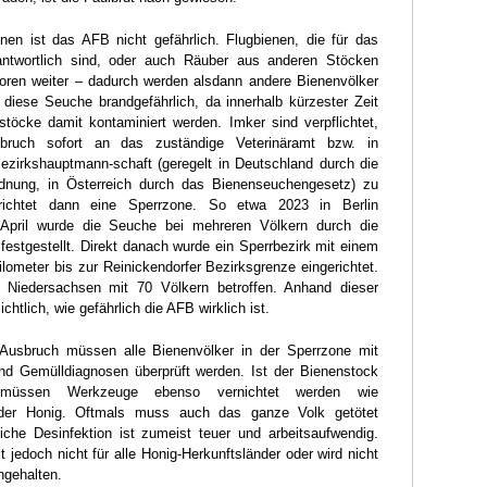
en ist das AFB nicht gefährlich. Flugbienen, die für das
ntwortlich sind, oder auch Räuber aus anderen Stöcken
poren weiter – dadurch werden alsdann andere Bienenvölker
st diese Seuche brandgefährlich, da innerhalb kürzester Zeit
stöcke damit kontaminiert werden. Imker sind verpflichtet,
bruch sofort an das zuständige Veterinäramt bzw. in
Bezirkshauptmann-schaft (geregelt in Deutschland durch die
dnung, in Österreich durch das Bienenseuchengesetz) zu
richtet dann eine Sperrzone. So etwa 2023 in Berlin
April wurde die Seuche bei mehreren Völkern durch die
estgestellt. Direkt danach wurde ein Sperrbezirk mit einem
ometer bis zur Reinickendorfer Bezirksgrenze eingerichtet.
 Niedersachsen mit 70 Völkern betroffen. Anhand dieser
htlich, wie gefährlich die AFB wirklich ist.
Ausbruch müssen alle Bienenvölker in der Sperrzone mit
nd Gemülldiagnosen überprüft werden. Ist der Bienenstock
o müssen Werkzeuge ebenso vernichtet werden wie
der Honig. Oftmals muss auch das ganze Volk getötet
iche Desinfektion ist zumeist teuer und arbeitsaufwendig.
t jedoch nicht für alle Honig-Herkunftsländer oder wird nicht
ngehalten.