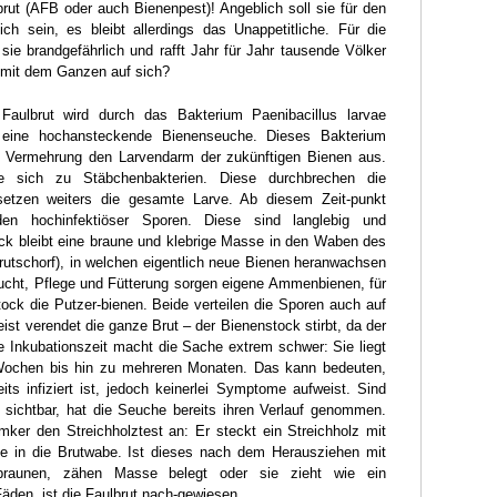
rut (AFB oder auch Bienenpest)! Angeblich soll sie für den
ch sein, es bleibt allerdings das Unappetitliche. Für die
sie brandgefährlich und rafft Jahr für Jahr tausende Völker
 mit dem Ganzen auf sich?
Faulbrut wird durch das Bakterium Paenibacillus larvae
t eine hochansteckende Bienenseuche. Dieses Bakterium
ne Vermehrung den Larvendarm der zukünftigen Bienen aus.
ie sich zu Stäbchenbakterien. Diese durchbrechen die
etzen weiters die gesamte Larve. Ab diesem Zeit-punkt
rden hochinfektiöser Sporen. Diese sind langlebig und
ück bleibt eine braune und klebrige Masse in den Waben des
rutschorf), in welchen eigentlich neue Bienen heranwachsen
zucht, Pflege und Fütterung sorgen eigene Ammenbienen, für
ock die Putzer-bienen. Beide verteilen die Sporen auch auf
t verendet die ganze Brut – der Bienenstock stirbt, da der
e Inkubationszeit macht die Sache extrem schwer: Sie liegt
ochen bis hin zu mehreren Monaten. Das kann bedeuten,
ts infiziert ist, jedoch keinerlei Symptome aufweist. Sind
sichtbar, hat die Seuche bereits ihren Verlauf genommen.
mker den Streichholztest an: Er steckt ein Streichholz mit
e in die Brutwabe. Ist dieses nach dem Herausziehen mit
braunen, zähen Masse belegt oder sie zieht wie ein
äden, ist die Faulbrut nach-gewiesen.