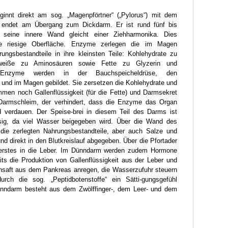
ginnt direkt am sog. „Magenpförtner“ („Pylorus“) mit dem
endet am Übergang zum Dickdarm. Er ist rund fünf bis
 seine innere Wand gleicht einer Ziehharmonika. Dies
ne riesige Oberfläche. Enzyme zerlegen die im Magen
rungsbestandteile in ihre kleinsten Teile: Kohlehydrate zu
Eiweiße zu Aminosäuren sowie Fette zu Glyzerin und
 Enzyme werden in der Bauchspeicheldrüse, den
und im Magen gebildet. Sie zersetzen die Kohlehydrate und
men noch Gallenflüssigkeit (für die Fette) und Darmsekret
armschleim, der verhindert, dass die Enzyme das Organ
d verdauen. Der Speise-brei in diesem Teil des Darms ist
sig, da viel Wasser beigegeben wird. Über die Wand des
ie zerlegten Nahrungsbestandteile, aber auch Salze und
und direkt in den Blutkreislauf abgegeben. Über die Pfortader
 erstes in die Leber. Im Dünndarm werden zudem Hormone
eits die Produktion von Gallenflüssigkeit aus der Leber und
nsaft aus dem Pankreas anregen, die Wasserzufuhr steuern
ch die sog. „Peptidbotenstoffe“ ein Sätti-gungsgefühl
ünndarm besteht aus dem Zwölffinger-, dem Leer- und dem