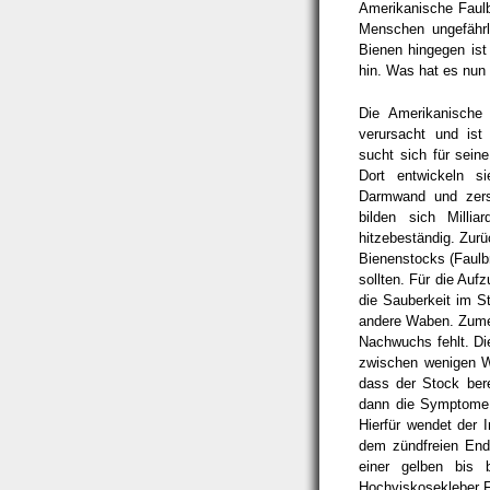
Amerikanische Faulb
Menschen ungefährli
Bienen hingegen ist 
hin. Was hat es nun
Die Amerikanische 
verursacht und is
sucht sich für sei
Dort entwickeln s
Darmwand und zers
bilden sich Millia
hitzebeständig. Zur
Bienenstocks (Faulb
sollten. Für die Auf
die Sauberkeit im St
andere Waben. Zumeis
Nachwuchs fehlt. Di
zwischen wenigen W
dass der Stock berei
dann die Symptome 
Hierfür wendet der I
dem zündfreien End
einer gelben bis 
Hochviskosekleber F