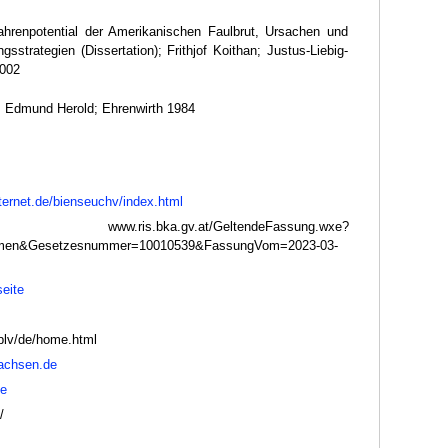
ahrenpotential der Amerikanischen Faulbrut, Ursachen und
strategien (Dissertation); Frithjof Koithan; Justus-Liebig-
2002
; Edmund Herold; Ehrenwirth 1984
ernet.de/bienseuchv/index.html
www.ris.bka.gv.at/GeltendeFassung.wxe?
rmen&Gesetzesnummer=10010539&FassungVom=2023-03-
seite
blv/de/home.html
achsen.de
de
/