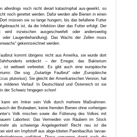
on allerdings noch nicht derart katastrophal aus-gewirkt, so
icht noch gerettet werden. Dafür werden alle Bienen in einen
Dort müssen sie so lange hungern, bis das befallene Futter
fgebraucht ist, da die Infektion über das Futter erfolgt. Der
t wird inzwischen ausgeschwefelt oder andersweitig
me- oder Laugenbehandlung). Das Wachs der Zellen muss
henwachs“ gekennzeichnet werden.
aulbrut kommt übrigens nicht aus Amerika, sie wurde dort
ahrhunderts entdeckt – der Erreger, das Bakterium
e, ist weltweit verbreitet. Es gibt auch eine europäische
riums: Die sog. „Gutartige Faulbrut“ oder „Europäische
ccus plutonius). Sie gleicht der Amerikanischen Version, hat
s milderen Verlauf. In Deutschland und Österreich ist sie
, in der Schweiz hingegen schon!
n kann ein Imker sein Volk durch mehrere Maßnahmen:
usch der Brutwaben, keine fremden Bienen ohne vorherigen
nter’s Volk mischen sowie die Fütterung des Volkes mit
nauem Labortest. Das Vermeiden von Räubern im Stock
 mehr als schwierige Angelegenheit! Recht neu ist die
i wird ein Impfstoff aus abge-töteten Paenibacillus larvae-
rbeiterbienen verfüttert. Diese versorgen damit auch die