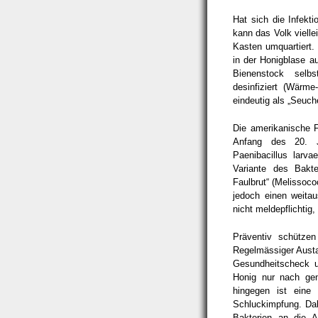
Hat sich die Infekti
kann das Volk vielle
Kasten umquartiert. 
in der Honigblase au
Bienenstock selbs
desinfiziert (Wär
eindeutig als „Seuc
Die amerikanische F
Anfang des 20. J
Paenibacillus larva
Variante des Bakte
Faulbrut“ (Melissoco
jedoch einen weitau
nicht meldepflichtig
Präventiv schütze
Regelmässiger Austa
Gesundheitscheck u
Honig nur nach ge
hingegen ist eine
Schluckimpfung. Dabe
Bakterien an die A