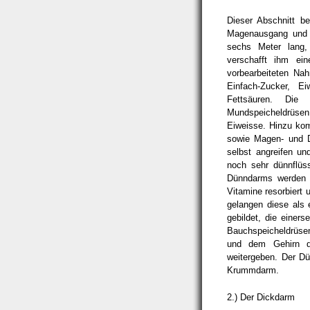
Dieser Abschnitt be
Magenausgang und 
sechs Meter lang,
verschafft ihm ei
vorbearbeiteten Nah
Einfach-Zucker, 
Fettsäuren. Die
Mundspeicheldrüsen 
Eiweisse. Hinzu kom
sowie Magen- und D
selbst angreifen un
noch sehr dünnflüs
Dünndarms werden d
Vitamine resorbiert 
gelangen diese als
gebildet, die einers
Bauchspeicheldrüse
und dem Gehirn dur
weitergeben. Der D
Krummdarm.
2.) Der Dickdarm