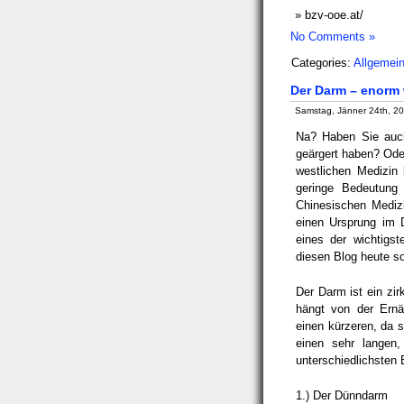
bzv-ooe.at/
No Comments »
Categories:
Allgemei
Der Darm – enorm 
Samstag, Jänner 24th, 2
Na? Haben Sie auc
geärgert haben? Oder
westlichen Medizin
geringe Bedeutung 
Chinesischen Mediz
einen Ursprung im D
eines der wichtigs
diesen Blog heute so 
Der Darm ist ein zi
hängt von der Ernä
einen kürzeren, da s
einen sehr langen,
unterschiedlichsten
1.) Der Dünndarm