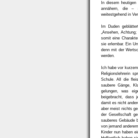
In diesem heutigen
annähern, die – 
weitestgehend in Ve
Im Duden geblätte
„Ansehen, Achtung;
somit eine Charakter
sie erlernbar. Ein U
denn mit der Werts
werden.
Ich habe vor kurzem 
Religionslehrerin s
Schule. All die fle
saubere Gänge, Kla
gelungen, was eig
beigebracht, dass
damit es nicht ande
aber meist nichts g
der Gesellschaft ge
sauberes Gebäude b
von jemand anderem a
Kinder nun haben ei
Hoffentlich haben 