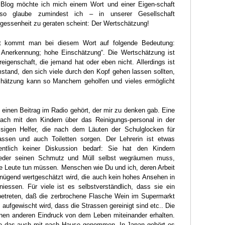
 Blog möchte ich mich einem Wort und einer Eigen-schaft
so glaube zumindest ich – in unserer Gesellschaft
rgessenheit zu geraten scheint: Der Wertschätzung!
rt kommt man bei diesem Wort auf folgende Bedeutung:
 Anerkennung; hohe Einschätzung“. Die Wertschätzung ist
eigenschaft, die jemand hat oder eben nicht. Allerdings ist
mstand, den sich viele durch den Kopf gehen lassen sollten,
chätzung kann so Manchem geholfen und vieles ermöglicht
einen Beitrag im Radio gehört, der mir zu denken gab. Eine
prach mit den Kindern über das Reinigungs-personal in der
issigen Helfer, die nach dem Läuten der Schulglocken für
ssen und auch Toiletten sorgen. Der Lehrerin ist etwas
entlich keiner Diskussion bedarf: Sie hat den Kindern
 jeder seinen Schmutz und Müll selbst wegräumen muss,
re Leute tun müssen. Menschen wie Du und ich, deren Arbeit
enügend wertgeschätzt wird, die auch kein hohes Ansehen in
niessen. Für viele ist es selbstverständlich, dass sie ein
etreten, daß die zerbrochene Flasche Wein im Supermarkt
ufgewischt wird, dass die Strassen gereinigt sind etc.. Die
nen anderen Eindruck von dem Leben miteinander erhalten.
sie das auch mit nach Hause genommen. In Japan gehört es