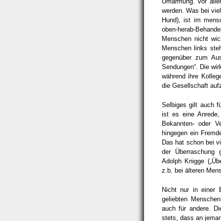
Umarmung. Vor allem
werden. Was bei viel
Hund), ist im mens
oben-herab-Behan
Menschen nicht wich
Menschen links steh
gegenüber zum Ausd
Sendungen“. Die wir
während ihre Kolleg
die Gesellschaft au
Selbiges gilt auch 
ist es eine Anrede,
Bekannten- oder Ve
hingegen ein Fremde
Das hat schon bei v
der Überraschung g
Adolph Knigge („Ü
z.b. bei älteren Me
Nicht nur in einer
geliebten Menschen, 
auch für andere. Di
stets, dass an jeman