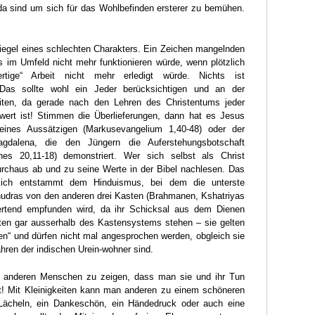
a sind um sich für das Wohlbefinden ersterer zu bemühen.
piegel eines schlechten Charakters. Ein Zeichen mangelnden
s im Umfeld nicht mehr funktionieren würde, wenn plötzlich
wertige“ Arbeit nicht mehr erledigt würde. Nichts ist
! Das sollte wohl ein Jeder berücksichtigen und an der
iten, da gerade nach den Lehren des Christentums jeder
wert ist! Stimmen die Überlieferungen, dann hat es Jesus
eines Aussätzigen (Markusevangelium 1,40-48) oder der
gdalena, die den Jüngern die Auferstehungsbotschaft
nes 20,11-18) demonstriert. Wer sich selbst als Christ
durchaus ab und zu seine Werte in der Bibel nachlesen. Das
ich entstammt dem Hinduismus, bei dem die unterste
hudras von den anderen drei Kasten (Brahmanen, Kshatriyas
rtend empfunden wird, da ihr Schicksal aus dem Dienen
iten gar ausserhalb des Kastensystems stehen – sie gelten
en“ und dürfen nicht mal angesprochen werden, obgleich sie
ahren der indischen Urein-wohner sind.
h, anderen Menschen zu zeigen, dass man sie und ihr Tun
t! Mit Kleinigkeiten kann man anderen zu einem schöneren
 Lächeln, ein Dankeschön, ein Händedruck oder auch eine