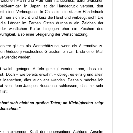
 zwischen Mann und Frau kein Händedruck, dafür zwischen
eid-armiger. In Japan ist der Händedruck verpönt, dort
it einer Verbeugung. In China ist ein starker Händedruck
bt man sich leicht und kurz die Hand und verbeugt sich! Die
r die Länder im Fernen Osten durchaus ein Zeichen der
 der westlichen Kultur hingegen eher ein Zeichen des
ürfigkeit, also einer Steigerung der Wertschätzung.
verkehr gilt es als Wertschätzung, wenn als Alternative zu
chen Grüssen) wechselnde Grussformeln am Ende einer Mail
verwendet werden.
t welch geringen Mitteln gezeigt werden kann, dass ein
t. Doch – wie bereits erwähnt – obliegt es einzig und allein
es Menschen, dies auch anzuwenden. Deshalb möchte ich
tat von Jean-Jacques Rousseau schliessen, das mir sehr
 ist:
nbart sich nicht an großen Taten; an Kleinigkeiten zeigt
 Menschen.“
ie inspirierende Kraft der gegenseitigen Achtung; Anselm