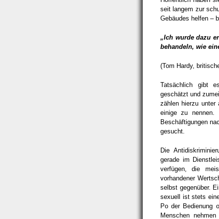
seit langem zur sch
Gebäudes helfen – be
„Ich wurde dazu e
behandeln, wie ein
(Tom Hardy, britisch
Tatsächlich gibt 
geschätzt und zumei
zählen hierzu unter 
einige zu nennen. 
Beschäftigungen nac
gesucht.
Die Antidiskrimini
gerade im Dienstlei
verfügen, die meis
vorhandener Wertsc
selbst gegenüber. Ein
sexuell ist stets ei
Po der Bedienung o
Menschen nehmen s