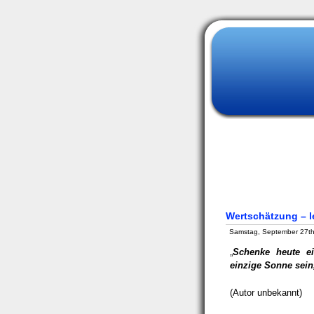
Wertschätzung – l
Samstag, September 27th
„
Schenke heute e
einzige Sonne sein,
(Autor unbekannt)