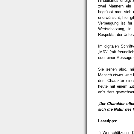
Hinduismus erfolgt
zwei Männern ein b
begrüsst man sich m
unerwünscht, hier gi
Verbeugung ist fü
Wertschätzung, in
Respekts, der Unterw
Im digitalen Schrift
„MfG“ (mit freundli
oder einer Message 
Sie sehen also, mi
Mensch etwas wert is
dem Charakter ein
heute mit einem Zi
an’s Herz gewachsen
„
Der Charakter offe
sich die Natur des
Lesetipps:
.) Wertschätzung. D