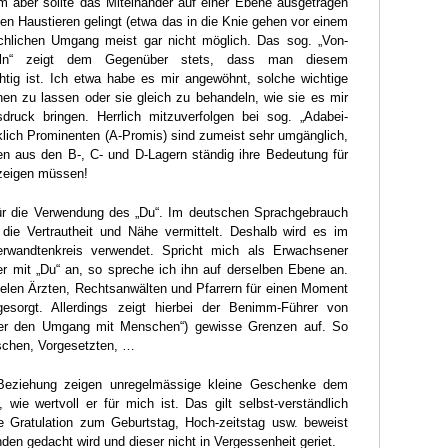
 aber sollte das Miteinander auf einer Ebene ausgetragen
en Haustieren gelingt (etwa das in die Knie gehen vor einem
chlichen Umgang meist gar nicht möglich. Das sog. „Von-
deln“ zeigt dem Gegenüber stets, dass man diesem
tig ist. Ich etwa habe es mir angewöhnt, solche wichtige
en zu lassen oder sie gleich zu behandeln, wie sie es mir
ruck bringen. Herrlich mitzuverfolgen bei sog. „Adabei-
klich Prominenten (A-Promis) sind zumeist sehr umgänglich,
en aus den B-, C- und D-Lagern ständig ihre Bedeutung für
fzeigen müssen!
für die Verwendung des „Du“. Im deutschen Sprachgebrauch
 die Vertrautheit und Nähe vermittelt. Deshalb wird es im
rwandtenkreis verwendet. Spricht mich als Erwachsener
r mit „Du“ an, so spreche ich ihn auf derselben Ebene an.
ielen Ärzten, Rechtsanwälten und Pfarrern für einen Moment
esorgt. Allerdings zeigt hierbei der Benimm-Führer von
ber den Umgang mit Menschen“) gewisse Grenzen auf. So
nschen, Vorgesetzten, …
 Beziehung zeigen unregelmässige kleine Geschenke dem
wie wertvoll er für mich ist. Das gilt selbst-verständlich
e Gratulation zum Geburtstag, Hoch-zeitstag usw. beweist
den gedacht wird und dieser nicht in Vergessenheit geriet.