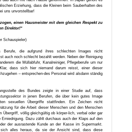
ulischen Erziehung, dass die Kleinen beim Sauberhalten des
i uns unvorstellbar!
rzogen, einen Hausmeister mit dem gleichen Respekt zu
en Direktor!“
er Schauspieler)
es Berufe, die aufgrund ihres schlechten Images nicht
st auch noch schlecht bezahlt werden. Neben der Reinigung
anderem die Müllabfuhr, Kanalreiniger, Pflegeberufe um nur
Klar, dass sich hier niemand darum reisst, einer dieser
hzugehen – entsprechen-des Personal wird alsdann ständig
erungsstelle des Bundes zeigte in einer Studie auf, dass
stungssektor in jenen Berufen, die über kein gutes Image
ten sexuellen Übergriffe stattfinden. Ein Zeichen nicht
hätzung für die Arbeit dieser Menschen und den Menschen
 Übergriff, völlig gleichgültig ob körper-lich, verbal oder gar
ne Erniedrigung. Dazu zählt durchaus auch der Klaps auf den
der der ausrastende Kunde an der Kasse im Supermarkt.
ich alles heraus, da sie der Ansicht sind, dass diese