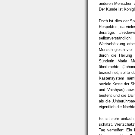
anderen Menschen d
Der Kunde ist König!
Doch ist dies der S
Respektes, da viele
derartige, „nieder
selbstverständlich
Wertschätzung arbe
Mensch gleich viel 
durch die Heilung 
Sünderin Maria Ma
überbrachte (Johan
bezeichnet, sollte 
Kastensystem näml
soziale Kaste der S
und Vaishyas) abwe
besteht und die Dal
als die „Unberührbar
eigentlich die Nachf
Es ist sehr einfac
schätzt. Wertschätz
Tag verhelfen: Ein