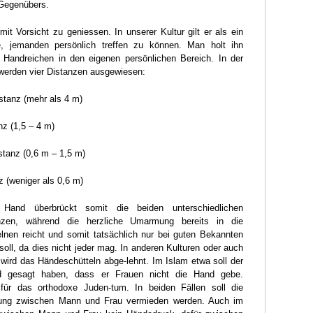
Gegenübers.
it Vorsicht zu geniessen. In unserer Kultur gilt er als ein
, jemanden persönlich treffen zu können. Man holt ihn
 Handreichen in den eigenen persönlichen Bereich. In der
 werden vier Distanzen ausgewiesen:
istanz (mehr als 4 m)
nz (1,5 – 4 m)
istanz (0,6 m – 1,5 m)
z (weniger als 0,6 m)
Hand überbrückt somit die beiden unterschiedlichen
anzen, während die herzliche Umarmung bereits in die
lnen reicht und somit tatsächlich nur bei guten Bekannten
ll, da dies nicht jeder mag. In anderen Kulturen oder auch
wird das Händeschütteln abge-lehnt. Im Islam etwa soll der
 gesagt haben, dass er Frauen nicht die Hand gebe.
 für das orthodoxe Juden-tum. In beiden Fällen soll die
rung zwischen Mann und Frau vermieden werden. Auch im