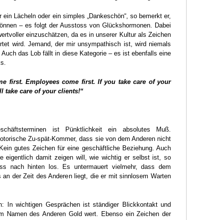
 ein Lächeln oder ein simples „Dankeschön“, so bemerkt er,
können – es folgt der Ausstoss von Glückshormonen. Dabei
wertvoller einzuschätzen, da es in unserer Kultur als Zeichen
tet wird. Jemand, der mir unsympathisch ist, wird niemals
 Auch das Lob fällt in diese Kategorie – es ist ebenfalls eine
s.
e first. Employees come first. If you take care of your
l take care of your clients!“
chäftsterminen ist Pünktlichkeit ein absolutes Muß.
notorische Zu-spät-Kommer, dass sie von dem Anderen nicht
. Kein gutes Zeichen für eine geschäftliche Beziehung. Auch
 eigentlich damit zeigen will, wie wichtig er selbst ist, so
ss nach hinten los. Es untermauert vielmehr, dass dem
 an der Zeit des Anderen liegt, die er mit sinnlosem Warten
h: In wichtigen Gesprächen ist ständiger Blickkontakt und
m Namen des Anderen Gold wert. Ebenso ein Zeichen der