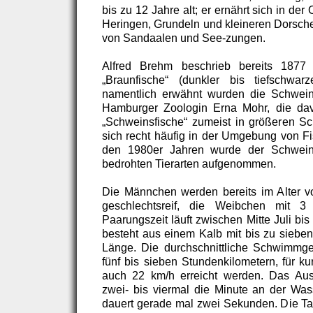
bis zu 12 Jahre alt; er ernährt sich in de
Heringen, Grundeln und kleineren Dorsche
von Sandaalen und See-zungen.
Alfred Brehm beschrieb bereits 187
„Braunfische“ (dunkler bis tiefschwar
namentlich erwähnt wurden die Schwei
Hamburger Zoologin Erna Mohr, die davo
„Schweinsfische“ zumeist in größeren 
sich recht häufig in der Umgebung von Fis
den 1980er Jahren wurde der Schweins
bedrohten Tierarten aufgenommen.
Die Männchen werden bereits im Alter v
geschlechtsreif, die Weibchen mit 
Paarungszeit läuft zwischen Mitte Juli bi
besteht aus einem Kalb mit bis zu sieb
Länge. Die durchschnittliche Schwimmges
fünf bis sieben Stundenkilometern, für k
auch 22 km/h erreicht werden. Das Aus
zwei- bis viermal die Minute an der Wass
dauert gerade mal zwei Sekunden. Die Tauc