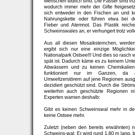
Menschen tödlich sind. Die Fässer sind in
wodurch immer mehr der Gifte freigesetz
sich entweder in den Fischen an und 
Nahrungskette oder führen etwa bei 
Fieber und Atemnot. Das Plastik reich
Schweinswales an, er verhungert trotz vol
Aus all diesen Mosaiksteinchen, werde
ergibt sich nur eine einzige Möglichke
Nationalpark Ostsee!!! Und dies so rasch 
spät ist. Dadurch käme es zu keinem Unte
Abwässern und zu keinen Chemikalien 
funktioniert nur im Ganzen, da
Umweltzerstörern auf jene Regionen ausge
dezidiert geschützt sind. Durch die Strö
weiterhin auch geschützte Regionen nic
Experten warnen deshalb:
Gibt es keinen Schweinswal mehr in der
keine Ostsee mehr.
Zuletzt (neben den bereits erwähnten) 
Schweins-wal: Er wird rund 1,80 m lang, 