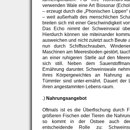
verwenden Wale eine Art Biosonar (Echolo
– erzeugt durch die „Phonischen Lippen“
– weit außerhalb des menschlichen Schal
breiten sich mit einer Geschwindigkeit vo
Das Echo nimmt der Schweinswal über 
Hierdurch können sie miteinander kommu
ausweichen und nicht zuletzt auch Beute
nun durch Schiffsschrauben, Windener
Maschinen am Meeresboden gestört, tauch
an einer ruhigeren Stelle auf den Meer
sich still. Neben dem Sauerstoffman
Ernährung darunter. Schweinswale nehme
ihres Körpergewichtes an Nahrung au
Tümmler sind unter-ernährt. Dauert der 
ihren angestammten Lebens-raum.
.)
Nahrungsangebot
Oftmals ist es die Überfischung durch Fi
größeren Fischen oder Tieren die Nahrung
so kommt in der Ostsee auch de
entscheidende Rolle zu: Schweins