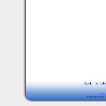
Stock macht de
Entries
A
Blueberryware
t