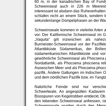
60 m, in der kanadischen Bay of Fundy
Schweinswal auch in 226 m Meeresti
interessant ist alsdann das Ruheverhalte
schlafen nicht an einem Stück, sondern
sekundenlange Dümpelphasen an der Wass
Schweinswale kommen in vielerlei Arten 
vor: Der Kalifornische Schweinswal im Go
„Vaquita“ gilt inzwischen als nahez
Burmeister-Schweinswal vor der Pazifikk
Atlantikküste Südamerikas, der Brill
südamerikanischen Atlantikküste und vor 
gewöhnliche Schweinswal als Phocoena
Nordatlantik, als Phocoena phocoena re
Asowschen Meer und als Phocoena phoco
pazifik. Andere Gattungen im Indischen O
und dem nördlichen Pazifik bzw. im Yangtz
Natürliche Feinde sind nur verschi
Schwertwale. An angespülten Kadavern
Bissspuren von Kegelrobben entdeckt. Ob 
den lebenden Schweinswal anfressen, ist 
Schweinswale wurden durch den Mensc