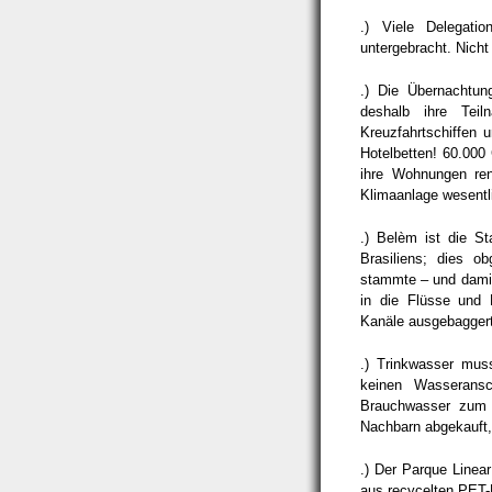
.) Viele Delegati
untergebracht. Nich
.) Die Übernachtun
deshalb ihre Tei
Kreuzfahrtschiffen 
Hotelbetten! 60.000
ihre Wohnungen ren
Klimaanlage wesentl
.) Belèm ist die S
Brasiliens; dies o
stammte – und damit
in die Flüsse und 
Kanäle ausgebaggert
.) Trinkwasser muss
keinen Wasseransc
Brauchwasser zum D
Nachbarn abgekauft,
.) Der Parque Linea
aus recycelten PET-