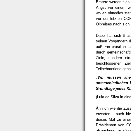
Erstere werden sich
Angst vor einem we
wollen ohnedies st
vor der letzten CO
Ölpreises nach sich 
Dabei hat sich Brasi
seinen Vorgängern di
auf! Ein brasilian
durch gemeinschaftl
Ziele, sondern ei
beschlossenen Zie
Teilnehmerland gehal
„
Wir müssen aner
unterschiedlichen 
Grundlage jedes Kl
(Lula da Silva in e
Ähnlich wie die Zus
erwarten – auch hi
dieses Mal zu eine
Präsidenten von CO
abzeichnen zu könne