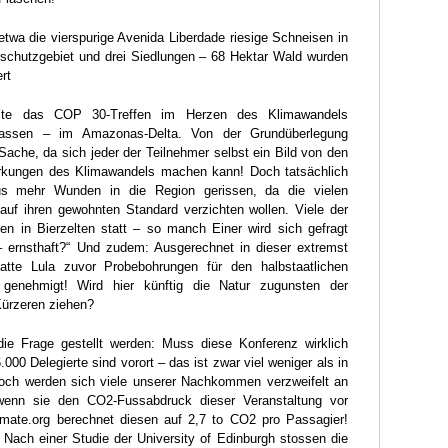
 etwa die vierspurige Avenida Liberdade riesige Schneisen in
schutzgebiet und drei Siedlungen – 68 Hektar Wald wurden
ert
llte das COP 30-Treffen im Herzen des Klimawandels
lassen – im Amazonas-Delta. Von der Grundüberlegung
 Sache, da sich jeder der Teilnehmer selbst ein Bild von den
rkungen des Klimawandels machen kann! Doch tatsächlich
us mehr Wunden in die Region gerissen, da die vielen
 auf ihren gewohnten Standard verzichten wollen. Viele der
den in Bierzelten statt – so manch Einer wird sich gefragt
 ernsthaft?“ Und zudem: Ausgerechnet in dieser extremst
atte Lula zuvor Probebohrungen für den halbstaatlichen
 genehmigt! Wird hier künftig die Natur zugunsten der
Kürzeren ziehen?
ie Frage gestellt werden: Muss diese Konferenz wirklich
000 Delegierte sind vorort – das ist zwar viel weniger als in
doch werden sich viele unserer Nachkommen verzweifelt an
wenn sie den CO2-Fussabdruck dieser Veranstaltung vor
mate.org berechnet diesen auf 2,7 to CO2 pro Passagier!
 Nach einer Studie der University of Edinburgh stossen die