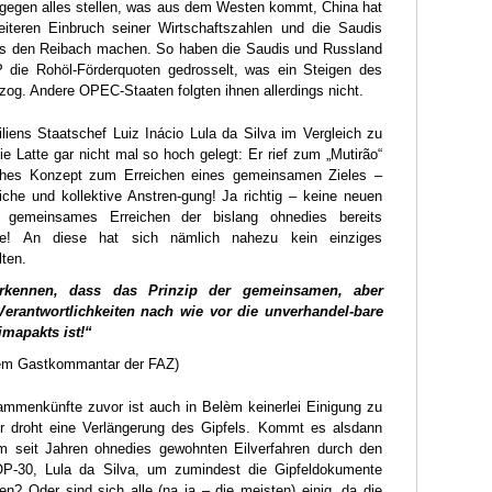
 gegen alles stellen, was aus dem Westen kommt, China hat
iteren Einbruch seiner Wirtschaftszahlen und die Saudis
ets den Reibach machen. So haben die Saudis und Russland
P die Rohöl-Förderquoten gedrosselt, was ein Steigen des
zog. Andere OPEC-Staaten folgten ihnen allerdings nicht.
liens Staatschef Luiz Inácio Lula da Silva im Vergleich zu
e Latte gar nicht mal so hoch gelegt: Er rief zum „Mutirão“
isches Konzept zum Erreichen eines gemeinsamen Zieles –
iche und kollektive Anstren-gung! Ja richtig – keine neuen
n gemeinsames Erreichen der bislang ohnedies bereits
le! An diese hat sich nämlich nahezu kein einziges
ten.
kennen, dass das Prinzip der gemeinsamen, aber
Verantwortlichkeiten nach wie vor die unverhandel-bare
imapakts ist!“
inem Gastkommantar der FAZ)
ammenkünfte zuvor ist auch in Belèm keinerlei Einigung zu
er droht eine Verlängerung des Gipfels. Kommt es alsdann
m seit Jahren ohnedies gewohnten Eilverfahren durch den
P-30, Lula da Silva, um zumindest die Gipfeldokumente
n? Oder sind sich alle (na ja – die meisten) einig, da die