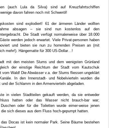
onen (auch Lula da Silva) sind auf Kreuzfahrtschiffen
t wenige davon fahren noch mit Schweröl!
gskosten sind explodiert! 61 der ärmeren Länder wollten
lnahme absagen – sie sind nun kostenlos auf den
untergebracht. Die Stadt verfügt normalerweise über 18.000
 Gäste werden jedoch erwartet. Viele Privat-personen haben
oviert und bieten sie nun zu horrenden Preisen an (mit
ich mehr!). Hängematte für 300 US-Dollar…!
tadt mit den meisten Slums und dem wenigsten Grünland
bgleich der einstige Reichtum der Stadt vom Kautschuk
 vom Wald! Die Abwässer v.a. der Slums fliessen ungeklärt
Kanäle. In den Innenstadt- und Nobelvierteln wurden die
 und der Schlamm in den Armenvierteln abgeladen.
te in vielen Stadtteilen gekauft werden, da sie entweder
hluss hatten oder das Wasser nicht brauch-bar war;
uschen oder für die Toiletten wurde eimer-weise jenen
 die sich dieses aus dem Fluss hoch-gepumpt hatten.
r das Docas ist kein normaler Park. Seine Bäume bestehen
Flaschen!