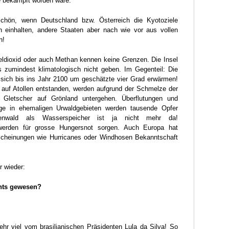
e bekämpft worden wäre.
chön, wenn Deutschland bzw. Österreich die Kyotoziele
h einhalten, andere Staaten aber nach wie vor aus vollen
n!
ldioxid oder auch Methan kennen keine Grenzen. Die Insel
s zumindest klimatologisch nicht geben. Im Gegenteil: Die
sich bis ins Jahr 2100 um geschätzte vier Grad erwärmen!
e auf Atollen entstanden, werden aufgrund der Schmelze der
 Gletscher auf Grönland untergehen. Überflutungen und
ge in ehemaligen Urwaldgebieten werden tausende Opfer
enwald als Wasserspeicher ist ja nicht mehr da!
 werden für grosse Hungersnot sorgen. Auch Europa hat
-scheinungen wie Hurricanes oder Windhosen Bekanntschaft
r wieder:
hts gewesen?
ehr viel vom brasilianischen Präsidenten Lula da Silva! So