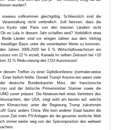
hlossen wurden?
 sowieso vollkommen gleichgültig. Schliesslich sind die
 Veranstaltung nicht verbindlich. Soll heissen, dass die
 zu Kyoto oder Paris von den meisten Ländern nicht
 Ob es Lula in diesem Jahr schaffen wird? Vorbildlich etwa
 Beide Länder sind vor einigen Jahren aus dem Vertrag
freiwilliger Basis unter die vereinbarten Werte zu kommen.
 den Jahren 2005-2020 bei 5 % Wirtschaftswachstum ein
toss von 22 % erzielt, Kanada im selben Zeitraum bei +10
tum 31 % Redu-zierung des CO2-Ausstosses!
 diesem Treffen zu einer Gipfelkonferenz (normaler-weise
. Einer freilich fehlte: Donald Trump! Ansons-ten waren viele
 der deutsche Bundeskanzler Merz, der französische
cron und der britische Primeminister Starmer sowie die
UNO vorort präsent. Die Abwesen-heit eines Vertreters des
Verursachers, den USA, zeigt wohl am besten auf, welche
dem Klimaschutz unter der Regierung Trump zukommen
uft! Ganz anders China: Wie kein anderer Staat bauten die
kurzer Zeit mehr PV-Anlagen als die gesamte restliche Welt
ich immer weiter weg von der Spitzenposition des weltweit
sachers.