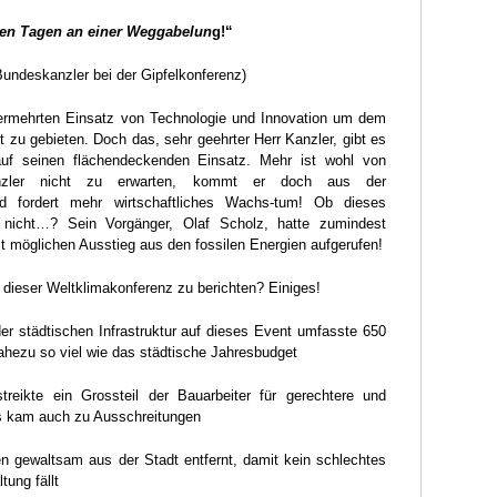
sen Tagen an einer Weggabelun
g!“
 Bundeskanzler bei der Gipfelkonferenz)
vermehrten Einsatz von Technologie und Innovation um dem
 zu gebieten. Doch das, sehr geehrter Herr Kanzler, gibt es
uf seinen flächendeckenden Einsatz. Mehr ist wohl von
nzler nicht zu erwarten, kommt er doch aus der
nd fordert mehr wirtschaftliches Wachs-tum! Ob dieses
r nicht…? Sein Vorgänger, Olaf Scholz, hatte zumindest
 möglichen Ausstieg aus den fossilen Energien aufgerufen!
 dieser Weltklimakonferenz zu berichten? Einiges!
der städtischen Infrastruktur auf dieses Event umfasste 650
ahezu so viel wie das städtische Jahresbudget
treikte ein Grossteil der Bauarbeiter für gerechtere und
s kam auch zu Ausschreitungen
n gewaltsam aus der Stadt entfernt, damit kein schlechtes
tung fällt