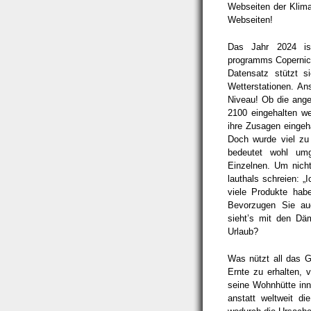
Webseiten der Klim
Webseiten!
Das Jahr 2024 is
programms Copernicu
Datensatz stützt s
Wetterstationen. An
Niveau! Ob die ang
2100 eingehalten we
ihre Zusagen eingeha
Doch wurde viel zu 
bedeutet wohl umg
Einzelnen. Um nicht
lauthals schreien: „
viele Produkte hab
Bevorzugen Sie au
sieht’s mit den Dä
Urlaub?
Was nützt all das G
Ernte zu erhalten,
seine Wohnhütte inn
anstatt weltweit d