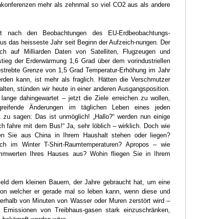
akonferenzen mehr als zehnmal so viel CO2 aus als andere
t nach den Beobachtungen des EU-Erdbeobachtungs-
s das heisseste Jahr seit Beginn der Aufzeich-nungen. Der
ich auf Milliarden Daten von Satelliten, Flugzeugen und
stieg der Erderwärmung 1,6 Grad über dem vorindustriellen
estrebte Grenze von 1,5 Grad Temperatur-Erhöhung im Jahr
rden kann, ist mehr als fraglich. Hätten die Verschmutzer
lten, stünden wir heute in einer anderen Ausgangsposition.
lange dahingewartet – jetzt die Ziele erreichen zu wollen,
reifende Änderungen im täglichen Leben eines jeden
 zu sagen: Das ist unmöglich! „Hallo?“ werden nun einige
Ich fahre mit dem Bus!“ Ja, sehr löblich – wirklich. Doch wie
en Sie aus China in Ihrem Haushalt stehen oder liegen?
ch im Winter T-Shirt-Raumtemperaturen? Apropos – wie
mmwerten Ihres Hauses aus? Wohin fliegen Sie in Ihrem
eld dem kleinen Bauern, der Jahre gebraucht hat, um eine
 von welcher er gerade mal so leben kann, wenn diese und
erhalb von Minuten von Wasser oder Muren zerstört wird –
ie Emissionen von Treibhaus-gasen stark einzuschränken,