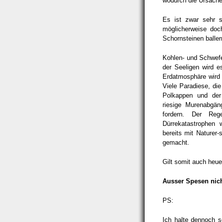
wodurch die Ursach
Es ist zwar sehr s
möglicherweise doc
Schornsteinen baller
Kohlen- und Schwefe
der Seeligen wird e
Erdatmosphäre wird 
Viele Paradiese, di
Polkappen und der
riesige Murenabgän
fordern. Der Reg
Dürrekatastrophen
bereits mit Naturer
gemacht.
Gilt somit auch heue
Ausser Spesen nic
PS:
Ich halte dennoch s