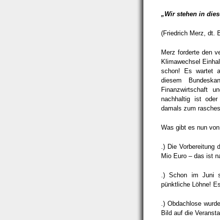
„Wir stehen in die
(Friedrich Merz, dt.
Merz forderte den 
Klimawechsel Einhalt
schon! Es wartet a
diesem Bundeska
Finanzwirtschaft u
nachhaltig ist ode
damals zum raschest
Was gibt es nun von
.) Die Vorbereitung 
Mio Euro – das ist n
.) Schon im Juni s
pünktliche Löhne! E
.) Obdachlose wurde
Bild auf die Veranstal