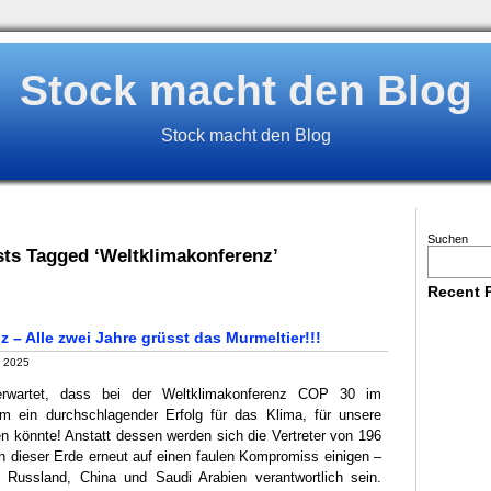
Stock macht den Blog
Stock macht den Blog
Suchen
ts Tagged ‘Weltklimakonferenz’
Recent 
 – Alle zwei Jahre grüsst das Murmeltier!!!
, 2025
rwartet, dass bei der Weltklimakonferenz COP 30 im
èm ein durchschlagender Erfolg für das Klima, für unsere
n könnte! Anstatt dessen werden sich die Vertreter von 196
n dieser Erde erneut auf einen faulen Kompromiss einigen –
 Russland, China und Saudi Arabien verantwortlich sein.